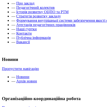
—
Про заклад
—
Педагогічний колектив
—
Історія розвитку ОЦПО та РТМ
—
Стратегія розвитку закладу
—
Формування внутрішньої системи забезпечення якості 
—
Атестація педагогічних працівників
—
Наші гуртки
—
Контакти
—
Публічна інформація
—
Вакансії
Новини
Пропустити навігацію
—
Новини
—
Архів новин
Організаційно-координаційна робота