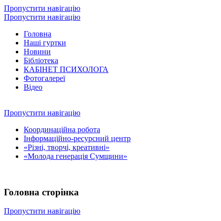
Пропустити навігацію
Пропустити навігацію
Головна
Наші гуртки
Новини
Бібліотека
КАБІНЕТ ПСИХОЛОГА
Фотогалереї
Відео
Пропустити навігацію
Координаційна робота
Інформаційно-ресурсний центр
«Різні, творчі, креативні»
«Молода генерація Сумщини»
Головна сторінка
Пропустити навігацію