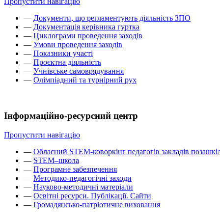
Пропустити навігацію
—
Документи, що регламентують діяльність ЗПО
—
Документація керівника гуртка
—
Циклограми проведення заходів
—
Умови проведення заходів
—
Показники участі
—
Проєктна діяльність
—
Учнівське самоврядування
—
Олімпіадний та турнірний рух
Інформаційно-ресурсний центр
Пропустити навігацію
—
Обласний STEM-коворкінг педагогів закладів позашкіл
—
STEM–школа
—
Програмне забезпечення
—
Методико-педагогічні заходи
—
Науково-методичні матеріали
—
Освітні ресурси. Публікації. Сайти
—
Громадянсько-патріотичне виховання