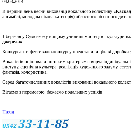
04.03.2014
В перший день весни вихованці вокального колективу
«Каскад
ансамблі, молодша вікова категорія) обласного пісенного дитя
1 березня у Сумському вищому училищі мистецтв і культури ім
джерела»
.
Конкурсанти фестивалю-конкурсу представили цікаві доробки у 
Вокалістів оцінювали по таким критеріям: творча індивідуальні
виступу, сценічна культура, реалізація художнього задуму, ест
фантазія, колористика.
Серед багаточисленних вокалістів вихованці вокального коле
Вітаємо з перемогою, бажаємо подальших успіхів.
Назад