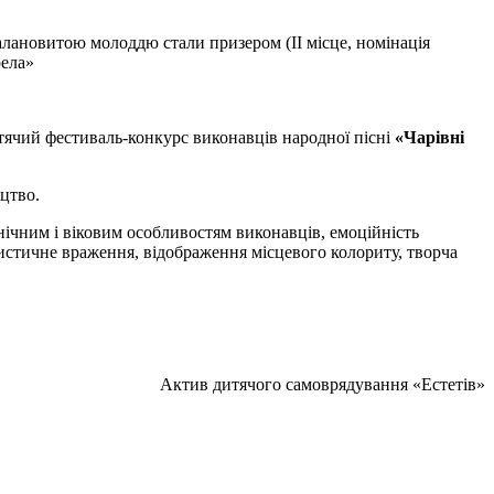
алановитою молоддю стали призером (ІІ місце, номінація
рела»
тячий фестиваль-конкурс виконавців народної пісні
«Чарівні
цтво.
хнічним і віковим особливостям виконавців, емоційність
ртистичне враження, відображення місцевого колориту, творча
Актив дитячого самоврядування «Естетів»