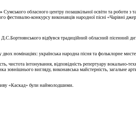
»
Сумського обласного центру позашкільної освіти та роботи з т
чого фестивалю-конкурсу виконавців народної пісні «Чарівні дже
. Д.С.Бортнянського відбувся традиційний обласний пісенний ди
двох номінаціях: українська народна пісня та фольклорне мисте
сть, чистота інтонування, відповідність репертуару вокально-те
етика зовнішнього вигляду, виконавська майстерність, загальне а
ктиву «Каскад» були наймолодшими.