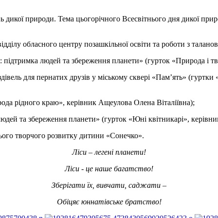
нь дикої природи. Тема цьогорічного Всесвітнього дня дикої прир
відділу обласного центру позашкільної освіти та роботи з талан
ня: підтримка людей та збереження планети» (гурток «Природа і т
вель для пернатих друзів у міському сквері «Пам’ять» (гуртки 
ода рідного краю», керівник Ащеулова Олена Віталіївна);
 людей та збереження планети» (гурток «Юні квітникарі», керівн
нього творчого розвитку дитини «Сонечко».
Ліси – легені планети!
Ліси - це наше багатство!
Зберігати їх, вивчати, саджати –
Обіцяє юннатівське братство!