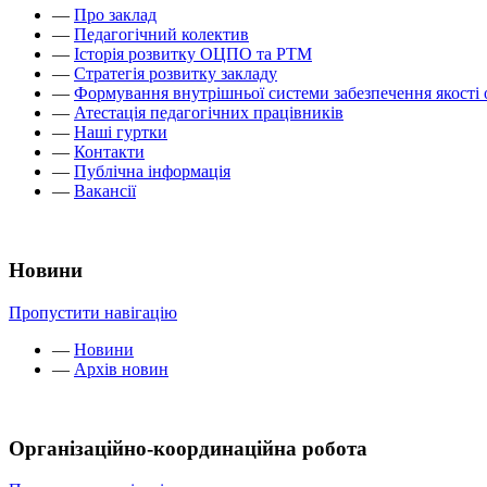
—
Про заклад
—
Педагогічний колектив
—
Історія розвитку ОЦПО та РТМ
—
Стратегія розвитку закладу
—
Формування внутрішньої системи забезпечення якості 
—
Атестація педагогічних працівників
—
Наші гуртки
—
Контакти
—
Публічна інформація
—
Вакансії
Новини
Пропустити навігацію
—
Новини
—
Архів новин
Організаційно-координаційна робота