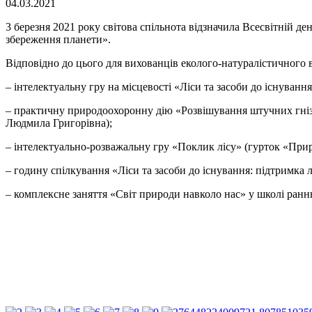
04.03.2021
3 березня 2021 року світова спільнота відзначила Всесвітній де
збереження планети».
Відповідно до цього для вихованців еколого-натуралістичного 
– інтелектуальну гру на місцевості «Ліси та засоби до існуван
– практичну природоохоронну дію «Розвішування штучних гнізді
Людмила Григорівна);
– інтелектуально-розважальну гру «Поклик лісу» (гурток «Прир
– годину спілкування «Ліси та засоби до існування: підтримка
– комплексне заняття «Світ природи навколо нас» у школі ран