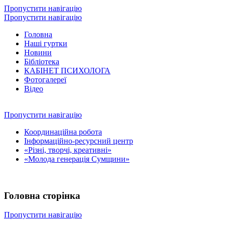
Пропустити навігацію
Пропустити навігацію
Головна
Наші гуртки
Новини
Бібліотека
КАБІНЕТ ПСИХОЛОГА
Фотогалереї
Відео
Пропустити навігацію
Координаційна робота
Інформаційно-ресурсний центр
«Різні, творчі, креативні»
«Молода генерація Сумщини»
Головна сторінка
Пропустити навігацію