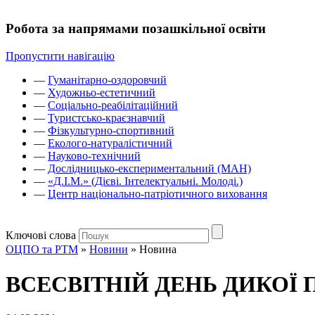
Робота за напрямами позашкільної освіти
Пропустити навігацію
—
Гуманітарно-оздоровчий
—
Художньо-естетичний
—
Соціально-реабілітаційний
—
Туристсько-краєзнавчий
—
Фізкультурно-спортивний
—
Еколого-натуралістичний
—
Науково-технічний
—
Дослідницько-експериментальний (МАН)
—
«Д.І.М.» (Дієві. Інтелектуальні. Молоді.)
—
Центр національно-патріотичного виховання
Ключові слова
ОЦПО та РТМ
»
Новини
»
Новина
ВСЕСВІТНІЙ ДЕНЬ ДИКОЇ