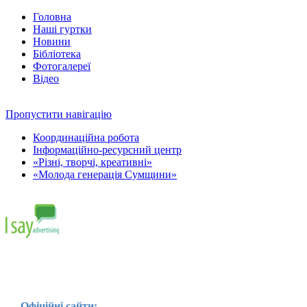
Головна
Наші гуртки
Новини
Бібліотека
Фотогалереї
Відео
Пропустити навігацію
Координаційна робота
Інформаційно-ресурсний центр
«Різні, творчі, креативні»
«Молода генерація Сумщини»
Офіційні сайти: