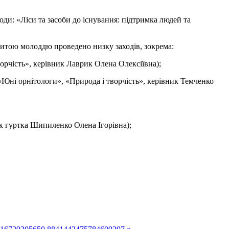
оди: «Ліси та засоби до існування: підтримка людей та
овитою молоддю проведено низку заходів, зокрема:
ворчість», керівник Лаврик Олена Олексіївна);
«Юні орнітологи», «Природа і творчість», керівник Темченко
ик гуртка Шипиленко Олена Ігорівна);