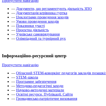
Пропустити навігацію
—
Документи, що регламентують діяльність ЗПО
—
Документація керівника гуртка
—
Циклограми проведення заходів
—
Умови проведення заходів
—
Показники участі
—
Проєктна діяльність
—
Учнівське самоврядування
—
Олімпіадний та турнірний рух
Інформаційно-ресурсний центр
Пропустити навігацію
—
Обласний STEM-коворкінг педагогів закладів позашкіл
—
STEM–школа
—
Програмне забезпечення
—
Методико-педагогічні заходи
—
Науково-методичні матеріали
—
Освітні ресурси. Публікації. Сайти
—
Громадянсько-патріотичне виховання