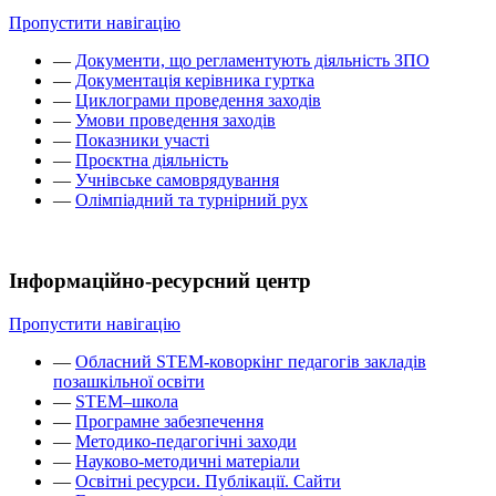
Пропустити навігацію
—
Документи, що регламентують діяльність ЗПО
—
Документація керівника гуртка
—
Циклограми проведення заходів
—
Умови проведення заходів
—
Показники участі
—
Проєктна діяльність
—
Учнівське самоврядування
—
Олімпіадний та турнірний рух
Інформаційно-ресурсний центр
Пропустити навігацію
—
Обласний STEM-коворкінг педагогів закладів
позашкільної освіти
—
STEM–школа
—
Програмне забезпечення
—
Методико-педагогічні заходи
—
Науково-методичні матеріали
—
Освітні ресурси. Публікації. Сайти