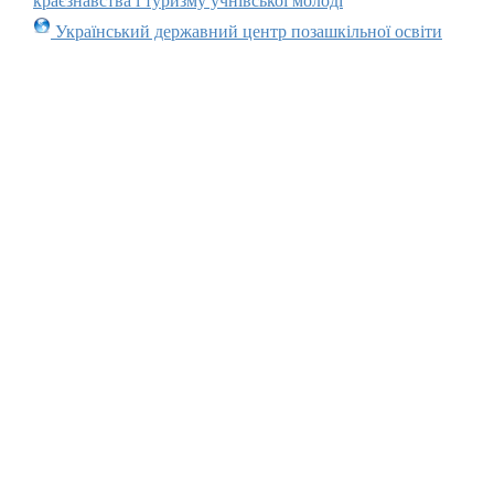
краєзнавства і туризму учнівської молоді
Український державний центр позашкільної освіти