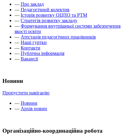
—
Про заклад
—
Педагогічний колектив
—
Історія розвитку ОЦПО та РТМ
—
Стратегія розвитку закладу
—
Формування внутрішньої системи забезпечення
якості освіти
—
Атестація педагогічних працівників
—
Наші гуртки
—
Контакти
—
Публічна інформація
—
Вакансії
Новини
Пропустити навігацію
—
Новини
—
Архів новин
Організаційно-координаційна робота