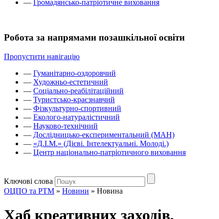
—
Громадянсько-патріотичне виховання
Робота за напрямами позашкільної освіти
Пропустити навігацію
—
Гуманітарно-оздоровчий
—
Художньо-естетичний
—
Соціально-реабілітаційний
—
Туристсько-краєзнавчий
—
Фізкультурно-спортивний
—
Еколого-натуралістичний
—
Науково-технічний
—
Дослідницько-експериментальний (МАН)
—
«Д.І.М.» (Дієві. Інтелектуальні. Молоді.)
—
Центр національно-патріотичного виховання
Ключові слова
ОЦПО та РТМ
»
Новини
»
Новина
Хаб креативних заходів,