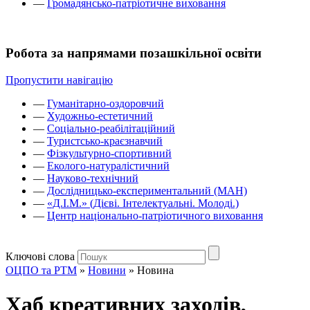
—
Громадянсько-патріотичне виховання
Робота за напрямами позашкільної освіти
Пропустити навігацію
—
Гуманітарно-оздоровчий
—
Художньо-естетичний
—
Соціально-реабілітаційний
—
Туристсько-краєзнавчий
—
Фізкультурно-спортивний
—
Еколого-натуралістичний
—
Науково-технічний
—
Дослідницько-експериментальний (МАН)
—
«Д.І.М.» (Дієві. Інтелектуальні. Молоді.)
—
Центр національно-патріотичного виховання
Ключові слова
ОЦПО та РТМ
»
Новини
»
Новина
Хаб креативних заходів,