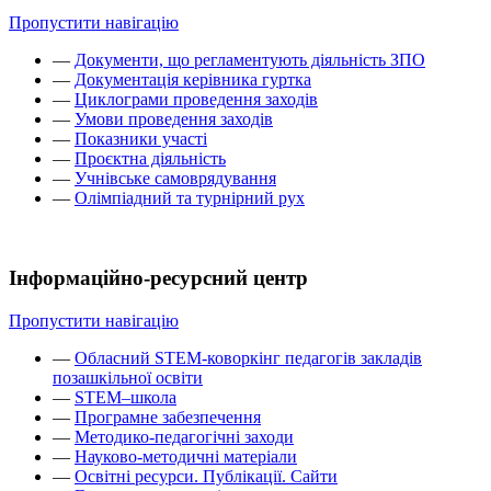
Пропустити навігацію
—
Документи, що регламентують діяльність ЗПО
—
Документація керівника гуртка
—
Циклограми проведення заходів
—
Умови проведення заходів
—
Показники участі
—
Проєктна діяльність
—
Учнівське самоврядування
—
Олімпіадний та турнірний рух
Інформаційно-ресурсний центр
Пропустити навігацію
—
Обласний STEM-коворкінг педагогів закладів
позашкільної освіти
—
STEM–школа
—
Програмне забезпечення
—
Методико-педагогічні заходи
—
Науково-методичні матеріали
—
Освітні ресурси. Публікації. Сайти