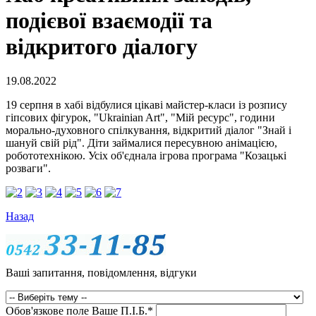
подієвої взаємодії та
відкритого діалогу
19.08.2022
19 серпня в хабі відбулися цікаві майстер-класи із розпису
гіпсових фігурок, "Ukrainian Art", "Мій ресурс", години
морально-духовного спілкування, відкритий діалог "Знай і
шануй свій рід". Діти займалися пересувною анімацією,
робототехнікою. Усіх об'єднала ігрова програма "Козацькі
розваги".
Назад
Ваші запитання, повідомлення, відгуки
Обов'язкове поле
Ваше П.I.Б.
*