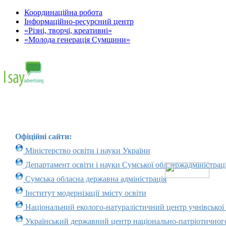
Координаційна робота
Інформаційно-ресурсний центр
«Різні, творчі, креативні»
«Молода генерація Сумщини»
Офіційні сайти:
Міністерство освіти і науки України
Департамент освіти і науки Сумської облдержадміністраці
Сумська обласна державна адміністрація
Інститут модернізації змісту освіти
Національний еколого-натуралістичний центр учнівської
Український державний центр національно-патріотичног