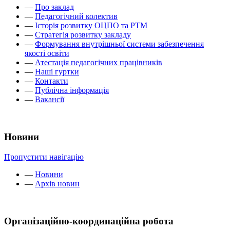
—
Про заклад
—
Педагогічний колектив
—
Історія розвитку ОЦПО та РТМ
—
Стратегія розвитку закладу
—
Формування внутрішньої системи забезпечення
якості освіти
—
Атестація педагогічних працівників
—
Наші гуртки
—
Контакти
—
Публічна інформація
—
Вакансії
Новини
Пропустити навігацію
—
Новини
—
Архів новин
Організаційно-координаційна робота