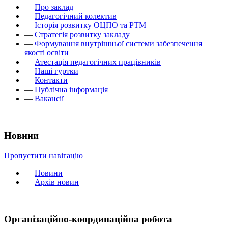
—
Про заклад
—
Педагогічний колектив
—
Історія розвитку ОЦПО та РТМ
—
Стратегія розвитку закладу
—
Формування внутрішньої системи забезпечення
якості освіти
—
Атестація педагогічних працівників
—
Наші гуртки
—
Контакти
—
Публічна інформація
—
Вакансії
Новини
Пропустити навігацію
—
Новини
—
Архів новин
Організаційно-координаційна робота