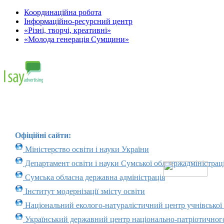
Координаційна робота
Інформаційно-ресурсний центр
«Різні, творчі, креативні»
«Молода генерація Сумщини»
Офіційні сайти:
Міністерство освіти і науки України
Департамент освіти і науки Сумської облдержадміністраці
Сумська обласна державна адміністрація
Інститут модернізації змісту освіти
Національний еколого-натуралістичний центр учнівської
Український державний центр національно-патріотичног