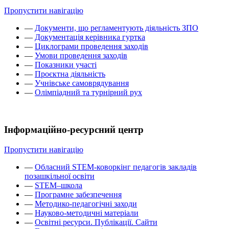
Пропустити навігацію
—
Документи, що регламентують діяльність ЗПО
—
Документація керівника гуртка
—
Циклограми проведення заходів
—
Умови проведення заходів
—
Показники участі
—
Проєктна діяльність
—
Учнівське самоврядування
—
Олімпіадний та турнірний рух
Інформаційно-ресурсний центр
Пропустити навігацію
—
Обласний STEM-коворкінг педагогів закладів
позашкільної освіти
—
STEM–школа
—
Програмне забезпечення
—
Методико-педагогічні заходи
—
Науково-методичні матеріали
—
Освітні ресурси. Публікації. Сайти