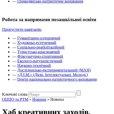
—
Громадянсько-патріотичне виховання
Робота за напрямами позашкільної освіти
Пропустити навігацію
—
Гуманітарно-оздоровчий
—
Художньо-естетичний
—
Соціально-реабілітаційний
—
Туристсько-краєзнавчий
—
Фізкультурно-спортивний
—
Еколого-натуралістичний
—
Науково-технічний
—
Дослідницько-експериментальний (МАН)
—
«Д.І.М.» (Дієві. Інтелектуальні. Молоді.)
—
Центр національно-патріотичного виховання
Ключові слова
ОЦПО та РТМ
»
Новини
»
Новина
Хаб креативних заходів,