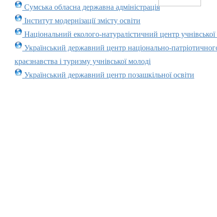
Сумська обласна державна адміністрація
Інститут модернізації змісту освіти
Національний еколого-натуралістичний центр учнівської
Український державний центр національно-патріотичног
краєзнавства і туризму учнівської молоді
Український державний центр позашкільної освіти