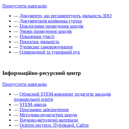
Пропустити навігацію
—
Документи, що регламентують діяльність ЗПО
—
Документація керівника гуртка
—
Циклограми проведення заходів
—
Умови проведення заходів
—
Показники участі
—
Проєктна діяльність
—
Учнівське самоврядування
—
Олімпіадний та турнірний рух
Інформаційно-ресурсний центр
Пропустити навігацію
—
Обласний STEM-коворкінг педагогів закладів
позашкільної освіти
—
STEM–школа
—
Програмне забезпечення
—
Методико-педагогічні заходи
—
Науково-методичні матеріали
—
Освітні ресурси. Публікації. Сайти