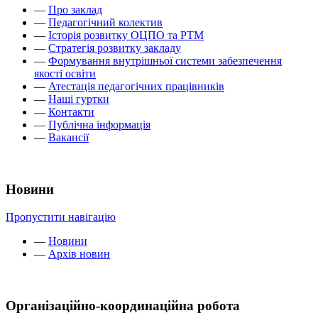
—
Про заклад
—
Педагогічний колектив
—
Історія розвитку ОЦПО та РТМ
—
Стратегія розвитку закладу
—
Формування внутрішньої системи забезпечення
якості освіти
—
Атестація педагогічних працівників
—
Наші гуртки
—
Контакти
—
Публічна інформація
—
Вакансії
Новини
Пропустити навігацію
—
Новини
—
Архів новин
Організаційно-координаційна робота