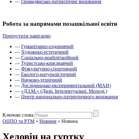
—
Громадянсько-патріотичне виховання
Робота за напрямами позашкільної освіти
Пропустити навігацію
—
Гуманітарно-оздоровчий
—
Художньо-естетичний
—
Соціально-реабілітаційний
—
Туристсько-краєзнавчий
—
Фізкультурно-спортивний
—
Еколого-натуралістичний
—
Науково-технічний
—
Дослідницько-експериментальний (МАН)
—
«Д.І.М.» (Дієві. Інтелектуальні. Молоді.)
—
Центр національно-патріотичного виховання
Ключові слова
ОЦПО та РТМ
»
Новини
»
Новина
Хеловін на гуртку