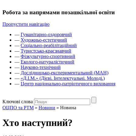
Робота за напрямами позашкільної освіти
Пропустити навігацію
—
Гуманітарно-оздоровчий
—
Художньо-естетичний
—
Соціально-реабілітаційний
—
Туристсько-краєзнавчий
—
Фізкультурно-спортивний
—
Еколого-натуралістичний
—
Науково-технічний
—
Дослідницько-експериментальний (МАН)
—
«Д.І.М.» (Дієві. Інтелектуальні. Молоді.)
—
Центр національно-патріотичного виховання
Ключові слова
ОЦПО та РТМ
»
Новини
»
Новина
Хто наступний?