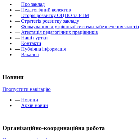
—
Про заклад
—
Педагогічний колектив
—
Історія розвитку ОЦПО та РТМ
—
Стратегія розвитку закладу
—
Формування внутрішньої системи забезпечення якості 
—
Атестація педагогічних працівників
—
Наші гуртки
—
Контакти
—
Публічна інформація
—
Вакансії
Новини
Пропустити навігацію
—
Новини
—
Архів новин
Організаційно-координаційна робота