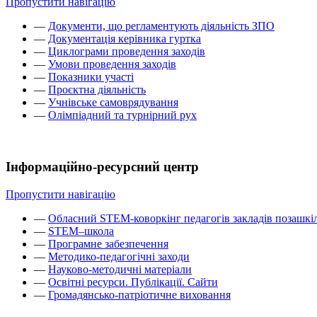
Пропустити навігацію
—
Документи, що регламентують діяльність ЗПО
—
Документація керівника гуртка
—
Циклограми проведення заходів
—
Умови проведення заходів
—
Показники участі
—
Проєктна діяльність
—
Учнівське самоврядування
—
Олімпіадний та турнірний рух
Інформаційно-ресурсний центр
Пропустити навігацію
—
Обласний STEM-коворкінг педагогів закладів позашкіл
—
STEM–школа
—
Програмне забезпечення
—
Методико-педагогічні заходи
—
Науково-методичні матеріали
—
Освітні ресурси. Публікації. Сайти
—
Громадянсько-патріотичне виховання