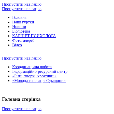
Пропустити навігацію
Пропустити навігацію
Головна
Наші гуртки
Новини
Бібліотека
КАБІНЕТ ПСИХОЛОГА
Фотогалереї
Відео
Пропустити навігацію
Координаційна робота
Інформаційно-ресурсний центр
«Різні, творчі, креативні»
«Молода генерація Сумщини»
Головна сторінка
Пропустити навігацію