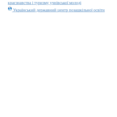
краєзнавства і туризму учнівської молоді
Український державний центр позашкільної освіти