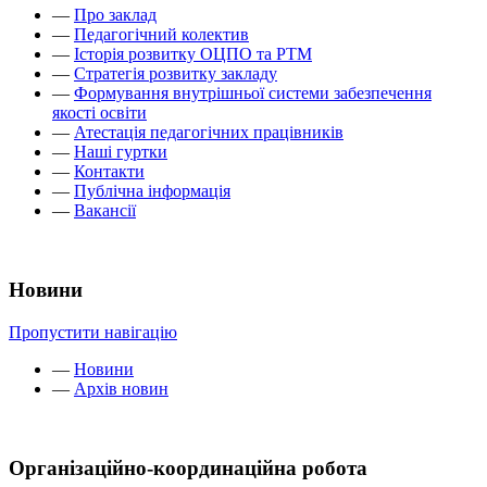
—
Про заклад
—
Педагогічний колектив
—
Історія розвитку ОЦПО та РТМ
—
Стратегія розвитку закладу
—
Формування внутрішньої системи забезпечення
якості освіти
—
Атестація педагогічних працівників
—
Наші гуртки
—
Контакти
—
Публічна інформація
—
Вакансії
Новини
Пропустити навігацію
—
Новини
—
Архів новин
Організаційно-координаційна робота