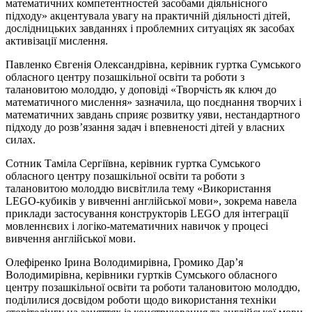
математичних компетентностей засобами діяльнісного
підходу» акцентувала увагу на практичній діяльності дітей,
дослідницьких завданнях і проблемних ситуаціях як засобах
активізації мислення.
Павленко Євгенія Олександрівна, керівник гуртка Сумського
обласного центру позашкільної освіти та роботи з
талановитою молоддю, у доповіді «Творчість як ключ до
математичного мислення» зазначила, що поєднання творчих і
математичних завдань сприяє розвитку уяви, нестандартного
підходу до розв’язання задач і впевненості дітей у власних
силах.
Сотник Таміла Сергіївна, керівник гуртка Сумського
обласного центру позашкільної освіти та роботи з
талановитою молоддю висвітлила тему «Використання
LEGO-кубиків у вивченні англійської мови», зокрема навела
приклади застосування конструкторів LEGO для інтеграції
мовленнєвих і логіко-математичних навичок у процесі
вивчення англійської мови.
Олефіренко Ірина Володимирівна, Громико Дар’я
Володимирівна, керівники гуртків Сумського обласного
центру позашкільної освіти та роботи талановитою молоддю,
поділилися досвідом роботи щодо використання техніки