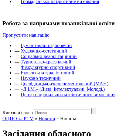
—
Громадянсько-патріотичне виховання
Робота за напрямами позашкільної освіти
Пропустити навігацію
—
Гуманітарно-оздоровчий
—
Художньо-естетичний
—
Соціально-реабілітаційний
—
Туристсько-краєзнавчий
—
Фізкультурно-спортивний
—
Еколого-натуралістичний
—
Науково-технічний
—
Дослідницько-експериментальний (МАН)
—
«Д.І.М.» (Дієві. Інтелектуальні. Молоді.)
—
Центр національно-патріотичного виховання
Ключові слова
ОЦПО та РТМ
»
Новини
»
Новина
Засідання обласного