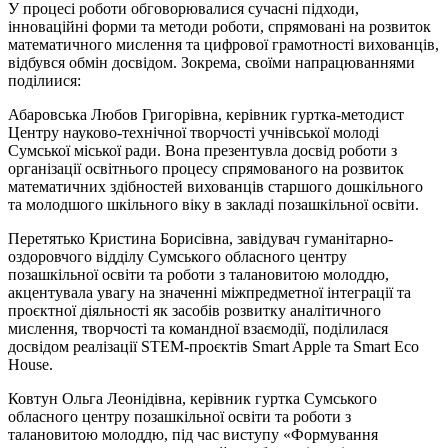
У процесі роботи обговорювалися сучасні підходи,
інноваційні форми та методи роботи, спрямовані на розвиток
математичного мислення та цифрової грамотності вихованців,
відбувся обмін досвідом. Зокрема, своїми напрацюваннями
поділиися:
Абаровська Любов Григорівна, керівник гуртка-методист
Центру науково-технічної творчості учнівської молоді
Сумської міської ради. Вона презентувла досвід роботи з
організації освітнього процесу спрямованого на розвиток
математичних здібностей вихованців старшого дошкільного
та молодшого шкільного віку в закладі позашкільної освіти.
Перетятько Кристина Борисівна, завідувач гуманітарно-
оздоровчого відділу Сумського обласного центру
позашкільної освіти та роботи з талановитою молоддю,
акцентувала увагу на значенні міжпредметної інтеграції та
проєктної діяльності як засобів розвитку аналітичного
мислення, творчості та командної взаємодії, поділилася
досвідом реалізації STEM-проєктів Smart Apple та Smart Eco
House.
Ковтун Ольга Леонідівна, керівник гуртка Сумського
обласного центру позашкільної освіти та роботи з
талановитою молоддю, під час виступу «Формування