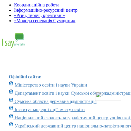
Координаційна робота
Інформаційно-ресурсний центр
«Різні, творчі, креативні»
«Молода генерація Сумщини»
Офіційні сайти:
Міністерство освіти і науки України
Департамент освіти і науки Сумської облдержадміністраці
Сумська обласна державна адміністрація
Інститут модернізації змісту освіти
Національний еколого-натуралістичний центр учнівської
Український державний центр національно-патріотичног