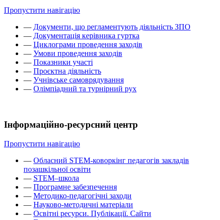
Пропустити навігацію
—
Документи, що регламентують діяльність ЗПО
—
Документація керівника гуртка
—
Циклограми проведення заходів
—
Умови проведення заходів
—
Показники участі
—
Проєктна діяльність
—
Учнівське самоврядування
—
Олімпіадний та турнірний рух
Інформаційно-ресурсний центр
Пропустити навігацію
—
Обласний STEM-коворкінг педагогів закладів
позашкільної освіти
—
STEM–школа
—
Програмне забезпечення
—
Методико-педагогічні заходи
—
Науково-методичні матеріали
—
Освітні ресурси. Публікації. Сайти