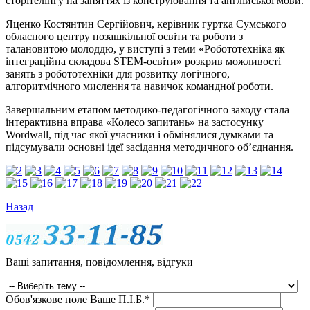
сторітелінгу на заняттях із конструювання та англійської мови.
Яценко Костянтин Сергійович, керівник гуртка Сумського
обласного центру позашкільної освіти та роботи з
талановитою молоддю, у виступі з теми «Робототехніка як
інтеграційна складова STEM-освіти» розкрив можливості
занять з робототехніки для розвитку логічного,
алгоритмічного мислення та навичок командної роботи.
Завершальним етапом методико-педагогічного заходу стала
інтерактивна вправа «Колесо запитань» на застосунку
Wordwall, під час якої учасники і обмінялися думками та
підсумували основні ідеї засідання методичного об’єднання.
Назад
Ваші запитання, повідомлення, відгуки
Обов'язкове поле
Ваше П.I.Б.
*