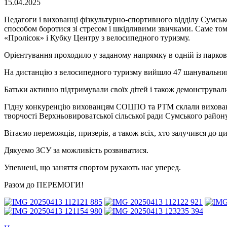
15.04.2025
Педагоги і вихованці фізкультурно-спортивного відділу Сумськ
способом боротися зі стресом і шкідливими звичками. Саме том
«Пролісок» і Кубку Центру з велосипедного туризму.
Орієнтування проходило у заданому напрямку в одній із паркові
На дистанцію з велосипедного туризму вийшло 47 шанувальникі
Батьки активно підтримували своїх дітей і також демонстрували
Гідну конкуренцію вихованцям СОЦПО та РТМ склали вихованці
творчості Верхньовироватської сільської ради Сумського райо
Вітаємо переможців, призерів, а також всіх, хто залучився до
Дякуємо ЗСУ за можливість розвиватися.
Упевнені, що заняття спортом рухають нас уперед.
Разом до ПЕРЕМОГИ!