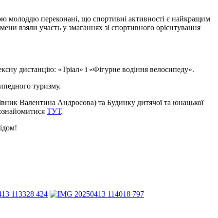
тою молоддю переконані, що спортивні активності є найкращим
мени взяли участь у змаганнях зі спортивного орієнтування
сну дистанцію: «Тріал» і «Фігурне водіння велосипеду».
сипедного туризму.
вник Валентина Андросова) та Будинку дитячої та юнацької
 ознайомитися
ТУТ
.
ідом!