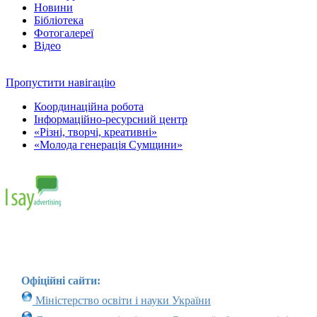
Новини
Бібліотека
Фотогалереї
Відео
Пропустити навігацію
Координаційна робота
Інформаційно-ресурсний центр
«Різні, творчі, креативні»
«Молода генерація Сумщини»
Офіційні сайти:
Міністерство освіти і науки України