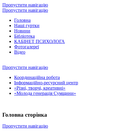
Пропустити навігацію
Пропустити навігацію
Головна
Наші гуртки
Новини
Бібліотека
КАБІНЕТ ПСИХОЛОГА
Фотогалереї
Відео
Пропустити навігацію
Координаційна робота
Інформаційно-ресурсний центр
«Різні, творчі, креативні»
«Молода генерація Сумщини»
Головна сторінка
Пропустити навігацію