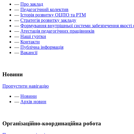
—
Про заклад
—
Педагогічний колектив
—
Історія розвитку ОЦПО та РТМ
—
Стратегія розвитку закладу
—
Формування внутрішньої системи забезпечення якості 
—
Атестація педагогічних працівників
—
Наші гуртки
—
Контакти
—
Публічна інформація
—
Вакансії
Новини
Пропустити навігацію
—
Новини
—
Архів новин
Організаційно-координаційна робота