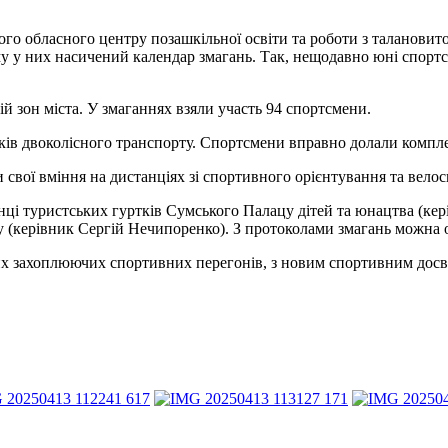
ого обласного центру позашкільної освіти та роботи з таланови
у у них насичений календар змагань. Так, нещодавно юні спортс
й зон міста. У змаганнях взяли участь 94 спортсмени.
в двоколісного транспорту. Спортсмени вправно долали комплек
 свої вміння на дистанціях зі спортивного орієнтування та вело
 туристських гуртків Сумського Палацу дітей та юнацтва (кері
ну (керівник Сергій Нечипоренко). З протоколами змагань можна
 цих захоплюючих спортивних перегонів, з новим спортивним досв