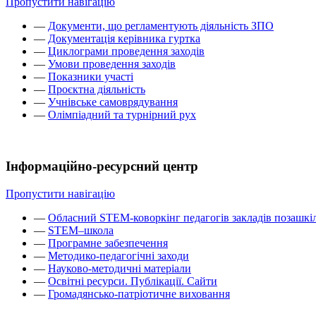
Пропустити навігацію
—
Документи, що регламентують діяльність ЗПО
—
Документація керівника гуртка
—
Циклограми проведення заходів
—
Умови проведення заходів
—
Показники участі
—
Проєктна діяльність
—
Учнівське самоврядування
—
Олімпіадний та турнірний рух
Інформаційно-ресурсний центр
Пропустити навігацію
—
Обласний STEM-коворкінг педагогів закладів позашкіл
—
STEM–школа
—
Програмне забезпечення
—
Методико-педагогічні заходи
—
Науково-методичні матеріали
—
Освітні ресурси. Публікації. Сайти
—
Громадянсько-патріотичне виховання