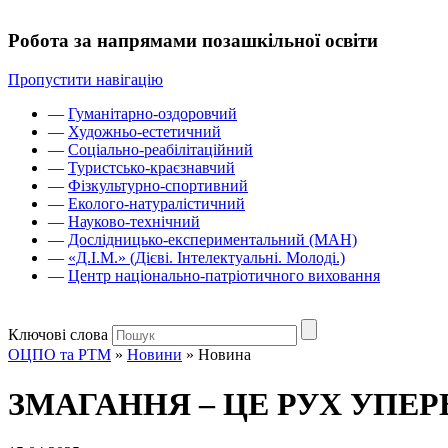
Робота за напрямами позашкільної освіти
Пропустити навігацію
—
Гуманітарно-оздоровчий
—
Художньо-естетичний
—
Соціально-реабілітаційний
—
Туристсько-краєзнавчий
—
Фізкультурно-спортивний
—
Еколого-натуралістичний
—
Науково-технічний
—
Дослідницько-експериментальний (МАН)
—
«Д.І.М.» (Дієві. Інтелектуальні. Молоді.)
—
Центр національно-патріотичного виховання
Ключові слова
ОЦПО та РТМ
»
Новини
»
Новина
ЗМАГАННЯ – ЦЕ РУХ УПЕР