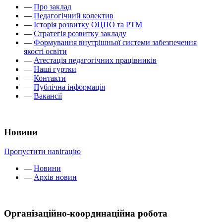
—
Про заклад
—
Педагогічний колектив
—
Історія розвитку ОЦПО та РТМ
—
Стратегія розвитку закладу
—
Формування внутрішньої системи забезпечення
якості освіти
—
Атестація педагогічних працівників
—
Наші гуртки
—
Контакти
—
Публічна інформація
—
Вакансії
Новини
Пропустити навігацію
—
Новини
—
Архів новин
Організаційно-координаційна робота