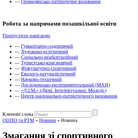
—
Громадянсько-патріотичне виховання
Робота за напрямами позашкільної освіти
Пропустити навігацію
—
Гуманітарно-оздоровчий
—
Художньо-естетичний
—
Соціально-реабілітаційний
—
Туристсько-краєзнавчий
—
Фізкультурно-спортивний
—
Еколого-натуралістичний
—
Науково-технічний
—
Дослідницько-експериментальний (МАН)
—
«Д.І.М.» (Дієві. Інтелектуальні. Молоді.)
—
Центр національно-патріотичного виховання
Ключові слова
ОЦПО та РТМ
»
Новини
»
Новина
Змагання зі спортивного