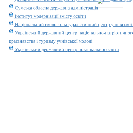
Сумська обласна державна адміністрація
Інститут модернізації змісту освіти
Національний еколого-натуралістичний центр учнівської
Український державний центр національно-патріотичног
краєзнавства і туризму учнівської молоді
Український державний центр позашкільної освіти