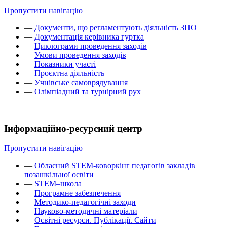
Пропустити навігацію
—
Документи, що регламентують діяльність ЗПО
—
Документація керівника гуртка
—
Циклограми проведення заходів
—
Умови проведення заходів
—
Показники участі
—
Проєктна діяльність
—
Учнівське самоврядування
—
Олімпіадний та турнірний рух
Інформаційно-ресурсний центр
Пропустити навігацію
—
Обласний STEM-коворкінг педагогів закладів
позашкільної освіти
—
STEM–школа
—
Програмне забезпечення
—
Методико-педагогічні заходи
—
Науково-методичні матеріали
—
Освітні ресурси. Публікації. Сайти