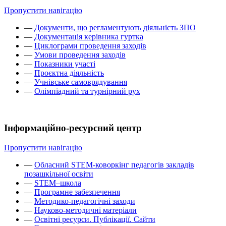
Пропустити навігацію
—
Документи, що регламентують діяльність ЗПО
—
Документація керівника гуртка
—
Циклограми проведення заходів
—
Умови проведення заходів
—
Показники участі
—
Проєктна діяльність
—
Учнівське самоврядування
—
Олімпіадний та турнірний рух
Інформаційно-ресурсний центр
Пропустити навігацію
—
Обласний STEM-коворкінг педагогів закладів
позашкільної освіти
—
STEM–школа
—
Програмне забезпечення
—
Методико-педагогічні заходи
—
Науково-методичні матеріали
—
Освітні ресурси. Публікації. Сайти