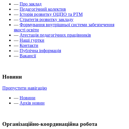
—
Про заклад
—
Педагогічний колектив
—
Історія розвитку ОЦПО та РТМ
—
Стратегія розвитку закладу
—
Формування внутрішньої системи забезпечення
якості освіти
—
Атестація педагогічних працівників
—
Наші гуртки
—
Контакти
—
Публічна інформація
—
Вакансії
Новини
Пропустити навігацію
—
Новини
—
Архів новин
Організаційно-координаційна робота