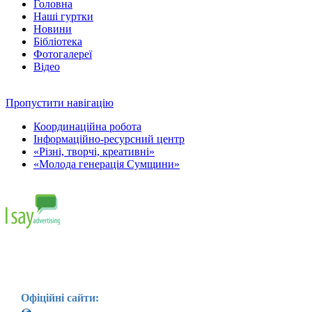
Головна
Наші гуртки
Новини
Бібліотека
Фотогалереї
Відео
Пропустити навігацію
Координаційна робота
Інформаційно-ресурсний центр
«Різні, творчі, креативні»
«Молода генерація Сумщини»
Офіційні сайти: