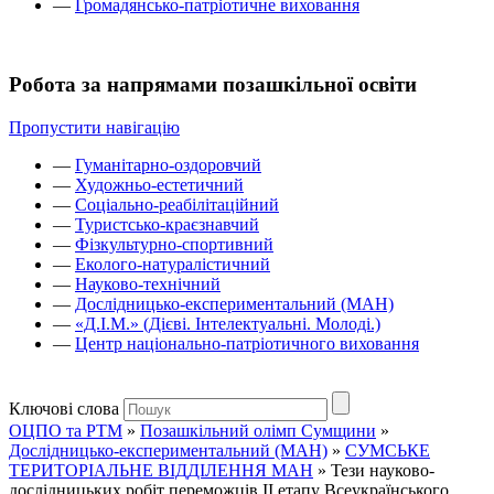
—
Громадянсько-патріотичне виховання
Робота за напрямами позашкільної освіти
Пропустити навігацію
—
Гуманітарно-оздоровчий
—
Художньо-естетичний
—
Соціально-реабілітаційний
—
Туристсько-краєзнавчий
—
Фізкультурно-спортивний
—
Еколого-натуралістичний
—
Науково-технічний
—
Дослідницько-експериментальний (МАН)
—
«Д.І.М.» (Дієві. Інтелектуальні. Молоді.)
—
Центр національно-патріотичного виховання
Ключові слова
ОЦПО та РТМ
»
Позашкільний олімп Сумщини
»
Дослідницько-експериментальний (МАН)
»
СУМСЬКЕ
ТЕРИТОРІАЛЬНЕ ВІДДІЛЕННЯ МАН
»
Тези науково-
дослідницьких робіт переможців II етапу Всеукраїнського