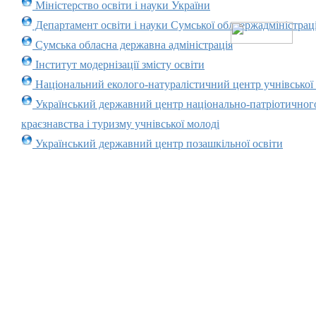
Міністерство освіти і науки України
Департамент освіти і науки Сумської облдержадміністраці
Сумська обласна державна адміністрація
Інститут модернізації змісту освіти
Національний еколого-натуралістичний центр учнівської
Український державний центр національно-патріотичног
краєзнавства і туризму учнівської молоді
Український державний центр позашкільної освіти