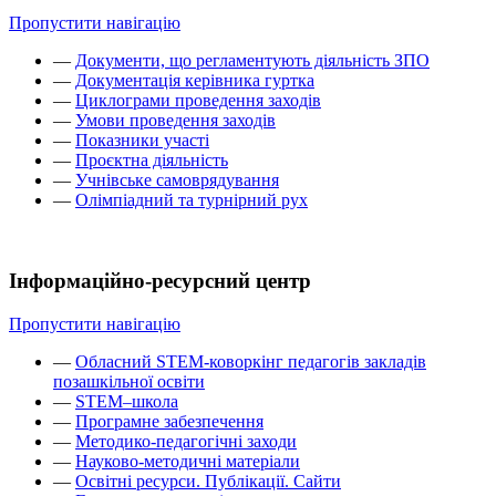
Пропустити навігацію
—
Документи, що регламентують діяльність ЗПО
—
Документація керівника гуртка
—
Циклограми проведення заходів
—
Умови проведення заходів
—
Показники участі
—
Проєктна діяльність
—
Учнівське самоврядування
—
Олімпіадний та турнірний рух
Інформаційно-ресурсний центр
Пропустити навігацію
—
Обласний STEM-коворкінг педагогів закладів
позашкільної освіти
—
STEM–школа
—
Програмне забезпечення
—
Методико-педагогічні заходи
—
Науково-методичні матеріали
—
Освітні ресурси. Публікації. Сайти