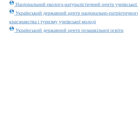
Національний еколого-натуралістичний центр учнівської
Український державний центр національно-патріотичног
краєзнавства і туризму учнівської молоді
Український державний центр позашкільної освіти