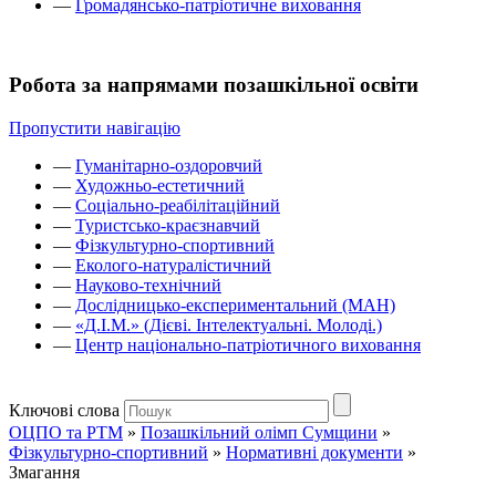
—
Громадянсько-патріотичне виховання
Робота за напрямами позашкільної освіти
Пропустити навігацію
—
Гуманітарно-оздоровчий
—
Художньо-естетичний
—
Соціально-реабілітаційний
—
Туристсько-краєзнавчий
—
Фізкультурно-спортивний
—
Еколого-натуралістичний
—
Науково-технічний
—
Дослідницько-експериментальний (МАН)
—
«Д.І.М.» (Дієві. Інтелектуальні. Молоді.)
—
Центр національно-патріотичного виховання
Ключові слова
ОЦПО та РТМ
»
Позашкільний олімп Сумщини
»
Фізкультурно-спортивний
»
Нормативні документи
»
Змагання