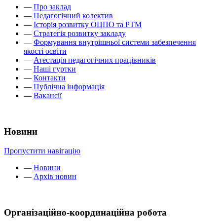
—
Про заклад
—
Педагогічний колектив
—
Історія розвитку ОЦПО та РТМ
—
Стратегія розвитку закладу
—
Формування внутрішньої системи забезпечення
якості освіти
—
Атестація педагогічних працівників
—
Наші гуртки
—
Контакти
—
Публічна інформація
—
Вакансії
Новини
Пропустити навігацію
—
Новини
—
Архів новин
Організаційно-координаційна робота