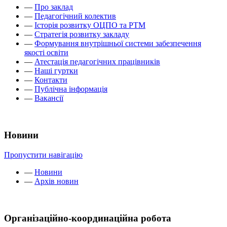
—
Про заклад
—
Педагогічний колектив
—
Історія розвитку ОЦПО та РТМ
—
Стратегія розвитку закладу
—
Формування внутрішньої системи забезпечення
якості освіти
—
Атестація педагогічних працівників
—
Наші гуртки
—
Контакти
—
Публічна інформація
—
Вакансії
Новини
Пропустити навігацію
—
Новини
—
Архів новин
Організаційно-координаційна робота