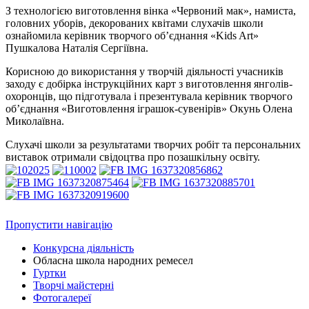
З технологією виготовлення вінка «Червоний мак», намиста,
головних уборів, декорованих квітами слухачів школи
ознайомила керівник творчого об’єднання «Kids Art»
Пушкалова Наталія Сергіївна.
Корисною до використання у творчій діяльності учасників
заходу є добірка інструкційних карт з виготовлення янголів-
охоронців, що підготувала і презентувала керівник творчого
об’єднання «Виготовлення іграшок-сувенірів» Окунь Олена
Миколаївна.
Слухачі школи за результатами творчих робіт та персональних
виставок отримали свідоцтва про позашкільну освіту.
Пропустити навігацію
Конкурсна діяльність
Обласна школа народних ремесел
Гуртки
Творчі майстерні
Фотогалереї