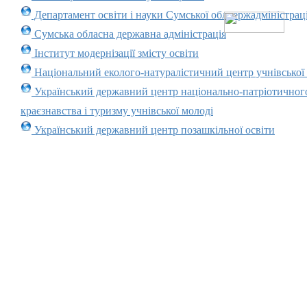
Департамент освіти і науки Сумської облдержадміністраці
Сумська обласна державна адміністрація
Інститут модернізації змісту освіти
Національний еколого-натуралістичний центр учнівської
Український державний центр національно-патріотичног
краєзнавства і туризму учнівської молоді
Український державний центр позашкільної освіти