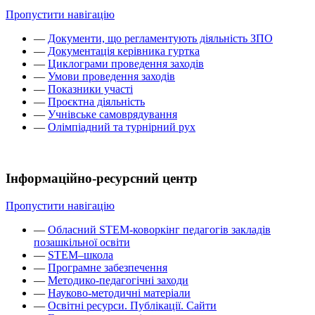
Пропустити навігацію
—
Документи, що регламентують діяльність ЗПО
—
Документація керівника гуртка
—
Циклограми проведення заходів
—
Умови проведення заходів
—
Показники участі
—
Проєктна діяльність
—
Учнівське самоврядування
—
Олімпіадний та турнірний рух
Інформаційно-ресурсний центр
Пропустити навігацію
—
Обласний STEM-коворкінг педагогів закладів
позашкільної освіти
—
STEM–школа
—
Програмне забезпечення
—
Методико-педагогічні заходи
—
Науково-методичні матеріали
—
Освітні ресурси. Публікації. Сайти