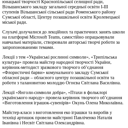
юнацької творчості Краснопільської селищної ради,
Вільшанського закладу загальної середньої освіти І-ІІІ
ступенів Вільшанської сільської ради Роменського району
Сумської області, Центру позашкільної освіти Кролевецької
міської ради.
Слухачі долучалися до лекційних та практичних занять школи
на платформі Microsoft Teams, самостійно опрацьовували
навчальні матеріали, створювали авторські творчі роботи за
запропонованими темами.
Лекції з тем «Українські рослинні символи», «Трипільська
культура» провела майстер народної творчості України,
керівник-методист зразкового творчого об’єднання
«Флористичні барви» комунального закладу Сумської
обласної ради – обласного центру позашкільної освіти та
роботи з талановитою молоддю Огнєва Світлана Василівна.
Лекції «Янголи-символи добра», «Птахи в фольклорі
українського народу» провела керівник творчого об’єднання
«Виготовлення іграшок-сувенірів» Окунь Олена Миколаївна.
Майстер-класи з виготовлення еко іграшки та виробів у
техніці артишок провели майстрині Павліченко Наталія
Іванівна і Несвіт Світлана Олександрівна.