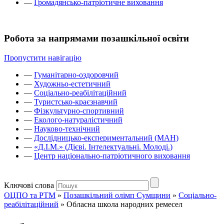
—
Громадянсько-патріотичне виховання
Робота за напрямами позашкільної освіти
Пропустити навігацію
—
Гуманітарно-оздоровчий
—
Художньо-естетичний
—
Соціально-реабілітаційний
—
Туристсько-краєзнавчий
—
Фізкультурно-спортивний
—
Еколого-натуралістичний
—
Науково-технічний
—
Дослідницько-експериментальний (МАН)
—
«Д.І.М.» (Дієві. Інтелектуальні. Молоді.)
—
Центр національно-патріотичного виховання
Ключові слова
ОЦПО та РТМ
»
Позашкільний олімп Сумщини
»
Соціально-
реабілітаційний
»
Обласна школа народних ремесел