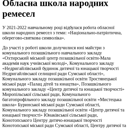
Обласна школа народних
ремесел
У 2021-2022 навчальному році відбулася робота обласної
школи народних ремесел з теми: «Національно-патріотична,
оберегово-святкова символіка».
До участі у роботі школи долучилися юні майстри з
комунального позашкільного навчального закладу
«Охтирський міський центр позашкільної освіти-Мала
академія наук учнівської молоді», Комунального закладу
«Недригайлівський будинок дитячої та юнацької творчості
Недригайлівської селищної ради Сумської області»,
Комунального закладу позашкільної освіти Тростянецької
міської ради «Палац дітей та юнацтва», Позашкільного
комунального закладу «Центр дитячої та юнацької творчості»
Миропільської сільської ради, Комунального
багатопрофільного закладу позашкільної освіти «Мистецька
школа» Буринської міської ради Сумської області,
Комунального закладу позашкільної освіти «Центр дитячої та
юнацької творчості» Юнаківської сільської ради,
Конотопського Центру дитячо-юнацької творчості
Конотопської міської ради Сумської області, Центру дитячої та