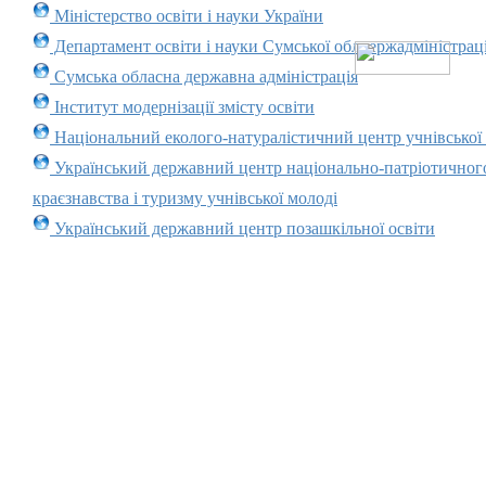
Міністерство освіти і науки України
Департамент освіти і науки Сумської облдержадміністраці
Сумська обласна державна адміністрація
Інститут модернізації змісту освіти
Національний еколого-натуралістичний центр учнівської
Український державний центр національно-патріотичног
краєзнавства і туризму учнівської молоді
Український державний центр позашкільної освіти