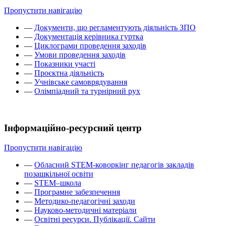
Пропустити навігацію
—
Документи, що регламентують діяльність ЗПО
—
Документація керівника гуртка
—
Циклограми проведення заходів
—
Умови проведення заходів
—
Показники участі
—
Проєктна діяльність
—
Учнівське самоврядування
—
Олімпіадний та турнірний рух
Інформаційно-ресурсний центр
Пропустити навігацію
—
Обласний STEM-коворкінг педагогів закладів
позашкільної освіти
—
STEM–школа
—
Програмне забезпечення
—
Методико-педагогічні заходи
—
Науково-методичні матеріали
—
Освітні ресурси. Публікації. Сайти