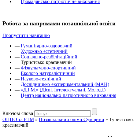
—
Громадянсько-патріотичне виховання
Робота за напрямами позашкільної освіти
Пропустити навігацію
—
Гуманітарно-оздоровчий
—
Художньо-естетичний
—
Соціально-реабілітаційний
—
Туристсько-краєзнавчий
—
Фізкультурно-спортивний
—
Еколого-натуралістичний
—
Науково-технічний
—
Дослідницько-експериментальний (МАН)
—
«Д.І.М.» (Дієві. Інтелектуальні. Молоді.)
—
Центр національно-патріотичного виховання
Ключові слова
ОЦПО та РТМ
»
Позашкільний олімп Сумщини
»
Туристсько-
краєзнавчий