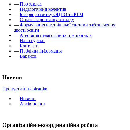
—
Про заклад
—
Педагогічний колектив
—
Історія розвитку ОЦПО та РТМ
—
Стратегія розвитку закладу
—
Формування внутрішньої системи забезпечення
якості освіти
—
Атестація педагогічних працівників
—
Наші гуртки
—
Контакти
—
Публічна інформація
—
Вакансії
Новини
Пропустити навігацію
—
Новини
—
Архів новин
Організаційно-координаційна робота