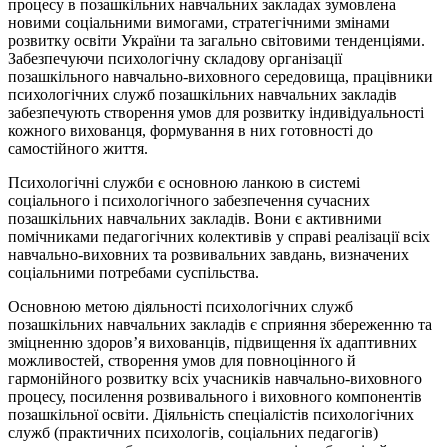
процесу в позашкільних навчальних закладах зумовлена
новими соціальними вимогами, стратегічними змінами
розвитку освіти України та загально світовими тенденціями.
Забезпечуючи психологічну складову організації
позашкільного навчально-виховного середовища, працівники
психологічних служб позашкільних навчальних закладів
забезпечують створення умов для розвитку індивідуальності
кожного вихованця, формування в них готовності до
самостійного життя.
Психологічні служби є основною ланкою в системі
соціального і психологічного забезпечення сучасних
позашкільних навчальних закладів. Вони є активними
помічниками педагогічних колективів у справі реалізації всіх
навчально-виховних та розвивальних завдань, визначених
соціальними потребами суспільства.
Основною метою діяльності психологічних служб
позашкільних навчальних закладів є сприяння збереженню та
зміцненню здоров’я вихованців, підвищення їх адаптивних
можливостей, створення умов для повноцінного й
гармонійного розвитку всіх учасників навчально-виховного
процесу, посилення розвивального і виховного компонентів
позашкільної освіти. Діяльність спеціалістів психологічних
служб (практичних психологів, соціальних педагогів)