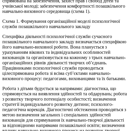
спрямована на забезпечення, захист прав і свобод дітей та
учнівської молоді; забезпечення комфортності позашкільного
навчально-виховного середовища (схема 1).
Схема 1. Формування організаційної моделі психологічної
служби позашкільного навчального закладу
Специфіка діяльності психологічної служби сучасного
позашкільного навчального закладу визначається специфікою
його навчально-виховної роботи. Вона планується з
урахуванням вікових та індивідуальних особливостей
вихованців та організовується на кожному з трьох навчально-
організаційних рівнів діяльності творчих об’єднань.
Працівниками психологічної служби проводиться
цілеспрямована робота зі всіма суб’єктами навчально-
виховного процесу: педагогами, вихованцями та їх батьками.
Робота з дітьми будується за напрямами: діагностика, що
спрямовується на виявлення здібностей та обдарувань; робота
з розвитку творчого потенціалу особистості; визначення
стратегії індивідуального розвитку дитини; психолого-
педагогічна корекція. Діагностичні обстеження проводяться з
метою визначення загальних і спеціальних здібностей
вихованців для спрямування їх навчально-творчої діяльності
за відповідними напрямами позашкільної освіти; визначення
впливу навчально-виховного процесу на розвиток творчої