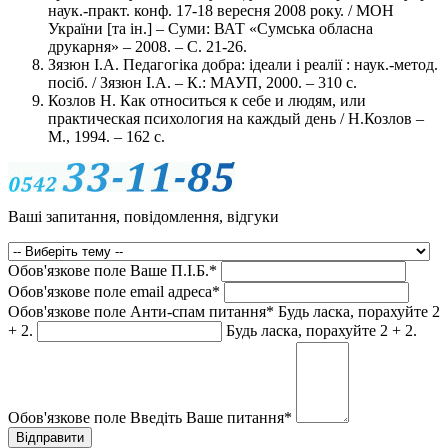
наук.-практ. конф. 17-18 вересня 2008 року. / МОН
України [та ін.] – Суми: ВАТ «Сумська обласна
друкарня» – 2008. – С. 21-26.
Зязюн І.А. Педагогіка добра: ідеали і реалії : наук.-метод.
посіб. / Зязюн І.А. – К.: МАУП, 2000. – 310 с.
Козлов Н. Как относиться к себе и людям, или
практическая психология на каждый день / Н.Козлов –
М., 1994. – 162 с.
Ваші запитання, повідомлення, відгуки
Обов'язкове поле
Ваше П.I.Б.
*
Обов'язкове поле
email адреса
*
Обов'язкове поле
Анти-спам питання
*
Будь ласка, порахуйте 2
+ 2.
Будь ласка, порахуйте 2 + 2.
Обов'язкове поле
Введіть Ваше питання
*