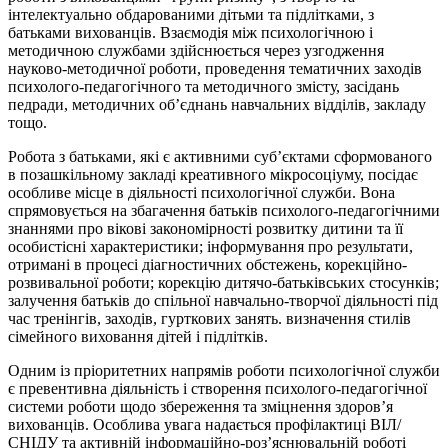
інтелектуально обдарованими дітьми та підлітками, з
батьками вихованців. Взаємодія між психологічною і
методичною службами здійснюється через узгодження
науково-методичної роботи, проведення тематичних заходів
психолого-педагогічного та методичного змісту, засідань
педради, методичних об’єднань навчальних відділів, закладу
тощо.
Робота з батьками, які є активними суб’єктами сформованого
в позашкільному закладі креативного мікросоціуму, посідає
особливе місце в діяльності психологічної служби. Вона
спрямовується на збагачення батьків психолого-педагогічними
знаннями про вікові закономірності розвитку дитини та її
особистісні характеристики; інформування про результати,
отримані в процесі діагностичних обстежень, корекційно-
розвивальної роботи; корекцію дитячо-батьківських стосунків;
залучення батьків до спільної навчально-творчої діяльності під
час тренінгів, заходів, гурткових занять. визначення стилів
сімейного виховання дітей і підлітків.
Одним із пріоритетних напрямів роботи психологічної служби
є превентивна діяльність і створення психолого-педагогічної
системи роботи щодо збереження та зміцнення здоров’я
вихованців. Особлива увага надається профілактиці ВІЛ/
СНІДУ та активній інформаційно-роз’яснювальній роботі