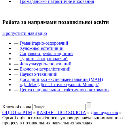
—
Громадянсько-патріотичне виховання
Робота за напрямами позашкільної освіти
Пропустити навігацію
—
Гуманітарно-оздоровчий
—
Художньо-естетичний
—
Соціально-реабілітаційний
—
Туристсько-краєзнавчий
—
Фізкультурно-спортивний
—
Еколого-натуралістичний
—
Науково-технічний
—
Дослідницько-експериментальний (МАН)
—
«Д.І.М.» (Дієві. Інтелектуальні. Молоді.)
—
Центр національно-патріотичного виховання
Ключові слова
ОЦПО та РТМ
»
КАБІНЕТ ПСИХОЛОГА
»
Для педагогів
»
Організація психологічного супроводу навчально-виховного
процесу в позашкільних навчальних закладах