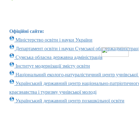
Офіційні сайти:
Міністерство освіти і науки України
Департамент освіти і науки Сумської облдержадміністраці
Сумська обласна державна адміністрація
Інститут модернізації змісту освіти
Національний еколого-натуралістичний центр учнівської
Український державний центр національно-патріотичног
краєзнавства і туризму учнівської молоді
Український державний центр позашкільної освіти