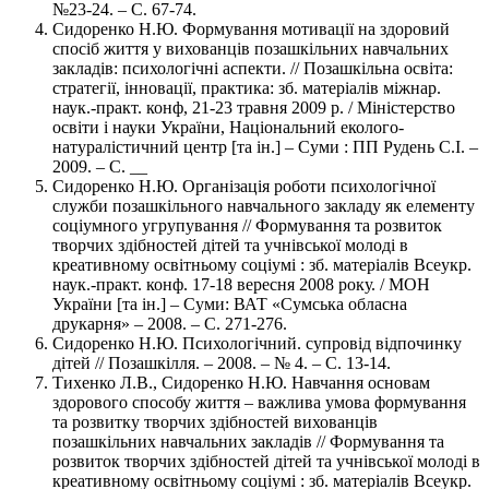
№23-24. – С. 67-74.
Сидоренко Н.Ю. Формування мотивації на здоровий
спосіб життя у вихованців позашкільних навчальних
закладів: психологічні аспекти. // Позашкільна освіта:
стратегії, інновації, практика: зб. матеріалів міжнар.
наук.-практ. конф, 21-23 травня 2009 р. / Міністерство
освіти і науки України, Національний еколого-
натуралістичний центр [та ін.] – Суми : ПП Рудень С.І. –
2009. – С. __
Сидоренко Н.Ю. Організація роботи психологічної
служби позашкільного навчального закладу як елементу
соціумного угрупування // Формування та розвиток
творчих здібностей дітей та учнівської молоді в
креативному освітньому соціумі : зб. матеріалів Всеукр.
наук.-практ. конф. 17-18 вересня 2008 року. / МОН
України [та ін.] – Суми: ВАТ «Сумська обласна
друкарня» – 2008. – С. 271-276.
Сидоренко Н.Ю. Психологічний. супровід відпочинку
дітей // Позашкілля. – 2008. – № 4. – С. 13-14.
Тихенко Л.В., Сидоренко Н.Ю. Навчання основам
здорового способу життя – важлива умова формування
та розвитку творчих здібностей вихованців
позашкільних навчальних закладів // Формування та
розвиток творчих здібностей дітей та учнівської молоді в
креативному освітньому соціумі : зб. матеріалів Всеукр.