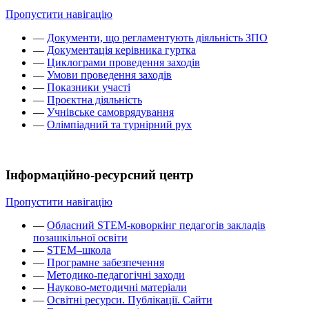
Пропустити навігацію
—
Документи, що регламентують діяльність ЗПО
—
Документація керівника гуртка
—
Циклограми проведення заходів
—
Умови проведення заходів
—
Показники участі
—
Проєктна діяльність
—
Учнівське самоврядування
—
Олімпіадний та турнірний рух
Інформаційно-ресурсний центр
Пропустити навігацію
—
Обласний STEM-коворкінг педагогів закладів
позашкільної освіти
—
STEM–школа
—
Програмне забезпечення
—
Методико-педагогічні заходи
—
Науково-методичні матеріали
—
Освітні ресурси. Публікації. Сайти