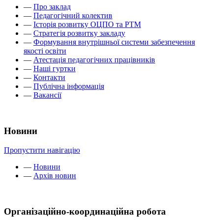
—
Про заклад
—
Педагогічний колектив
—
Історія розвитку ОЦПО та РТМ
—
Стратегія розвитку закладу
—
Формування внутрішньої системи забезпечення
якості освіти
—
Атестація педагогічних працівників
—
Наші гуртки
—
Контакти
—
Публічна інформація
—
Вакансії
Новини
Пропустити навігацію
—
Новини
—
Архів новин
Організаційно-координаційна робота