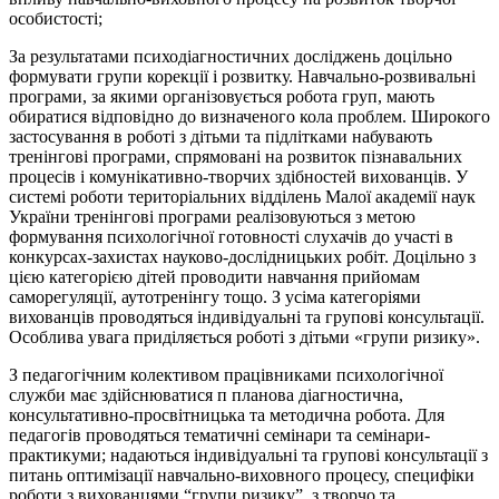
особистості;
За результатами психодіагностичних досліджень доцільно
формувати групи корекції і розвитку. Навчально-розвивальні
програми, за якими організовується робота груп, мають
обиратися відповідно до визначеного кола проблем. Широкого
застосування в роботі з дітьми та підлітками набувають
тренінгові програми, спрямовані на розвиток пізнавальних
процесів і комунікативно-творчих здібностей вихованців. У
системі роботи територіальних відділень Малої академії наук
України тренінгові програми реалізовуються з метою
формування психологічної готовності слухачів до участі в
конкурсах-захистах науково-дослідницьких робіт. Доцільно з
цією категорією дітей проводити навчання прийомам
саморегуляції, аутотренінгу тощо. З усіма категоріями
вихованців проводяться індивідуальні та групові консультації.
Особлива увага приділяється роботі з дітьми «групи ризику».
З педагогічним колективом працівниками психологічної
служби має здійснюватися п планова діагностична,
консультативно-просвітницька та методична робота. Для
педагогів проводяться тематичні семінари та семінари-
практикуми; надаються індивідуальні та групові консультації з
питань оптимізації навчально-виховного процесу, специфіки
роботи з вихованцями “групи ризику”, з творчо та