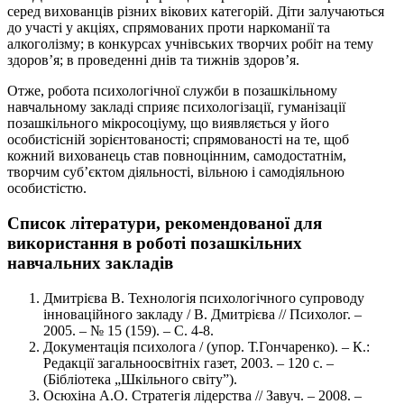
серед вихованців різних вікових категорій. Діти залучаються
до участі у акціях, спрямованих проти наркоманії та
алкоголізму; в конкурсах учнівських творчих робіт на тему
здоров’я; в проведенні днів та тижнів здоров’я.
Отже, робота психологічної служби в позашкільному
навчальному закладі сприяє психологізації, гуманізації
позашкільного мікросоціуму, що виявляється у його
особистісній зорієнтованості; спрямованості на те, щоб
кожний вихованець став повноцінним, самодостатнім,
творчим суб’єктом діяльності, вільною і самодіяльною
особистістю.
Список літератури, рекомендованої для
використання в роботі позашкільних
навчальних закладів
Дмитрієва В. Технологія психологічного супроводу
інноваційного закладу / В. Дмитрієва // Психолог. –
2005. – № 15 (159). – С. 4-8.
Документація психолога / (упор. Т.Гончаренко). – К.:
Редакції загальноосвітніх газет, 2003. – 120 с. –
(Бібліотека „Шкільного світу”).
Осюхіна А.О. Стратегія лідерства // Завуч. – 2008. –