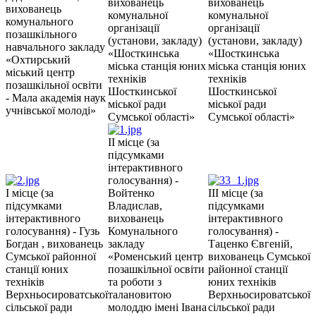
вихованець
вихованець
вихованець
комунальної
комунальної
комунального
організації
організації
позашкільного
(установи, закладу)
(установи, закладу)
навчального закладу
«Шосткинська
«Шосткинська
«Охтирський
міська станція юних
міська станція юних
міський центр
техніків
техніків
позашкільної освіти
Шосткинської
Шосткинської
- Мала академія наук
міської ради
міської ради
учнівської молоді»
Сумської області»
Сумської області»
II місце (за
підсумками
інтерактивного
голосування) -
I місце (за
Войтенко
III місце (за
підсумками
Владислав,
підсумками
інтерактивного
вихованець
інтерактивного
голосування) - Гузь
Комунального
голосування) -
Богдан , вихованець
закладу
Таценко Євгеній,
Сумської районної
«Роменський центр
вихованець Сумської
станції юних
позашкільної освіти
районної станції
техніків
та роботи з
юних техніків
Верхньосироватської
талановитою
Верхньосироватської
сільської ради
молоддю імені Івана
сільської ради