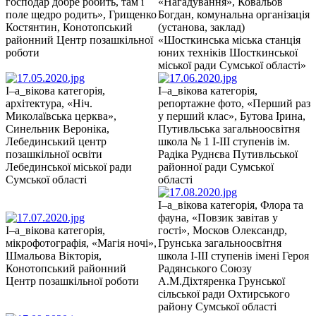
господар добре робить, там і
«Нагадування», Ковальов
поле щедро родить», Грищенко
Богдан, комунальна організація
Костянтин, Конотопський
(установа, заклад)
районний Центр позашкільної
«Шосткинська міська станція
роботи
юних техніків Шосткинської
міської ради Сумської області»
І–а_вікова категорія,
І–а_вікова категорія,
архітектура, «Ніч.
репортажне фото, «Перший раз
Миколаївська церква»,
у перший клас», Бутова Ірина,
Синельник Вероніка,
Путивльська загальноосвітня
Лебединський центр
школа № 1 І-ІІІ ступенів ім.
позашкільної освіти
Радіка Руднєва Путивльської
Лебединської міської ради
районної ради Сумської
Сумської області
області
І–а_вікова категорія, Флора та
фауна, «Повзик завітав у
І–а_вікова категорія,
гості», Москов Олександр,
мікрофотографія, «Магія ночі»,
Грунська загальноосвітня
Шмальова Вікторія,
школа І-ІІІ ступенів імені Героя
Конотопський районний
Радянського Союзу
Центр позашкільної роботи
А.М.Діхтяренка Грунської
сільської ради Охтирського
району Сумської області