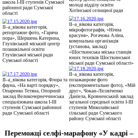
школа І-ІІІ ступенів Сумської
молоді відділу освіти
районної ради Сумської
Хотінської селищної ради
області
ІІ–а_вікова категорія,
ІІ–а_вікова категорія,
мікрофотографія, «Нічна
репортажне фото, «Гаряча
красуня», Рогачова Аліна,
пора», Шершень Катерина,
комунальна організація
Глухівський міський центр
(установа, заклад)
позашкільної освіти
«Шосткинська міська станція
Глухівської міської ради
юних техніків Шосткинської
Сумської області
міської ради Сумської області»
ІІ–а_вікова категорія,
ІІ–а_вікова категорія, Флора та
позажанрове фото
фауна, «На варті порядку»,
(експериментальне фото), «Мій
Опаренко Тетяна, Опорний
друг», Чокан-Лісовіченко
заклад Великочернеччинська
Даніела, Кровненський заклад
спеціалізована школа І-ІІІ
загальної середньої освіти І-ІІІ
ступенів Сумської районної
ступенів Миколаївської
ради Сумської області
сільської ради Сумського
району Сумської області
Переможці селфі-марафону «У кадрі –