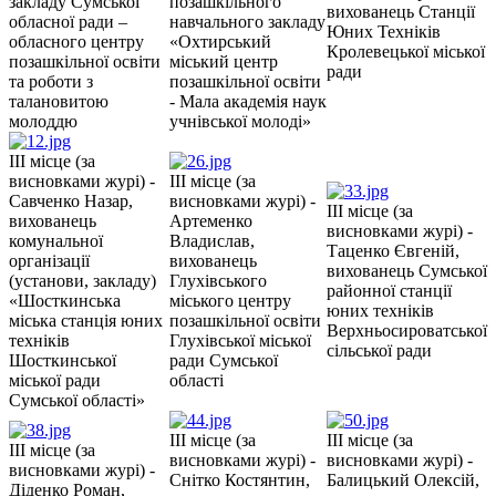
закладу Сумської
позашкільного
вихованець Станції
обласної ради –
навчального закладу
Юних Техніків
обласного центру
«Охтирський
Кролевецької міської
позашкільної освіти
міський центр
ради
та роботи з
позашкільної освіти
талановитою
- Мала академія наук
молоддю
учнівської молоді»
III місце (за
висновками журі) -
III місце (за
Савченко Назар,
висновками журі) -
III місце (за
вихованець
Артеменко
висновками журі) -
комунальної
Владислав,
Таценко Євгеній,
організації
вихованець
вихованець Сумської
(установи, закладу)
Глухівського
районної станції
«Шосткинська
міського центру
юних техніків
міська станція юних
позашкільної освіти
Верхньосироватської
техніків
Глухівської міської
сільської ради
Шосткинської
ради Сумської
міської ради
області
Сумської області»
III місце (за
III місце (за
III місце (за
висновками журі) -
висновками журі) -
висновками журі) -
Снітко Костянтин,
Балицький Олексій,
Діденко Роман,