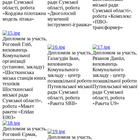
ради Сумської
ради Сумської
міської ради
області, робота
області, робота
Сумської області»,
«Кордова пілотажна
«Двоголосий
робота «Комплекс
модель літака»
музичний
«ПВО-
інструмент-іграшка»
трансформер»
Дипломом за участь,
Роговий Гліб,
вихованець
Дипломом за участь,
Дипломом за участь,
Комунальної
Галагудін Іван,
Рязанов Данііл,
організації
вихованець
вихованець
(установи, закладу)
Комунального
Комунального
«Шосткинська
закладу - центр
закладу - центр
міська станція юних
позашкільної роботи
позашкільної роботи
техніків
Путивльської міської
Путивльської міської
Шосткинської
ради Сумської
ради Сумської
міської ради
області, робота
області, робота
Сумської області»,
«Ракета SBII»
«Ракета U9»
робота «Макет
ракети «Eridan
E003»
Дипломом за участь,
Роговий Єрмак,
Дипломом за участь,
вихованець