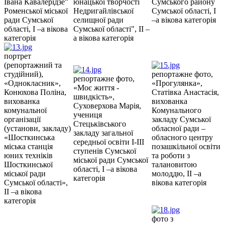
Івана Кавалерідзе"
юнацької творчості
Сумського району
Роменської міської
Недригайлівської
Сумської області, І
ради Сумської
селищної ради
–а вікова категорія
області, І –а вікова
Сумської області", ІІ –
категорія
а вікова категорія
портрет
(репортажний та
студійний),
репортажне фото,
репортажне фото,
«Однокласник»,
«Прогулянка»,
«Моє життя -
Конюхова Поліна,
Статівка Анастасія,
швидкість»,
вихованка
вихованка
Суховерхова Марія,
комунальної
Комунального
учениця
організації
закладу Сумської
Стецьківського
(установи, закладу)
обласної ради –
закладу загальної
«Шосткинська
обласного центру
середньої освіти І-ІІІ
міська станція
позашкільної освіти
ступенів Сумської
юних техніків
та роботи з
міської ради Сумської
Шосткинської
талановитою
області, І –а вікова
міської ради
молоддю, ІІ –а
категорія
Сумської області»,
вікова категорія
ІІ –а вікова
категорія
фото з