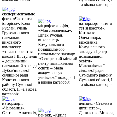
–а вікова категорія
експериментальне
фото, «Час стати
історією», Кода
натюрморт, «Тет-а-
мікрофотографія,
Руслан, учень
тет зі щастям»,
«Моя солоденька»,
Гружчанського
Котькало
Шпак Руслан,
навчально-
Олександра,
вихованець
виховного
вихованка
Комунального
комплексу
Комунального
позашкільного
«загальноосвітня
закладу «Центр
навчального закладу
школа І-ІІІ ступенів
позашкільної
«Охтирський міський
– дошкільний
освіти»
центр позашкільної
навчальний заклад»
Миколаївської
освіти – Мала
Дубов'язівської
сільської ради
академія наук
селищної ради
Сумського району
учнівської молоді», І –
Конотопського
Сумської області, І
а вікова категорія
району Сумської
–а вікова категорія
області, ІІ –а вікова
категорія
натюрморт,
пейзаж, «Стежка в
«Чаювання»,
дитинство»,
Статівка Анастасія,
Даниленко Микола,
пейзаж, «Крила