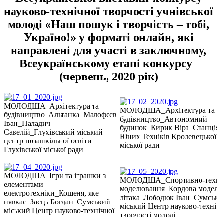
науково-технічної творчості учнівської
молоді «Наш пошук і творчість – тобі,
Україно!» у форматі онлайн, які
направлені для участі в заключному,
Всеукраїнському етапі конкурсу
(червень, 2020 рік)
МОЛОДША_Архітектура та
МОЛОДША_Архітектура та
будівництво_Альтанка_Малофєєв
будівництво_Автономний
Іван_Паладич
будинок_Кирик Віра_Станці
Савелій_Глухівський міський
Юних Техніків Кролевецької
центр позашкільної освіти
міської ради
Глухівської міської ради
МОЛОДША_Ігри та іграшки з
МОЛОДША_Спортивно-техн
елементами
моделювання_Кордова моде
електротехніки_Кошеня, яке
літака_Лободюк Іван_Сумсь
нявкає_Заєць Богдан_Сумський
міський Центр науково-техні
міський Центр науково-технічної
творчості молоді