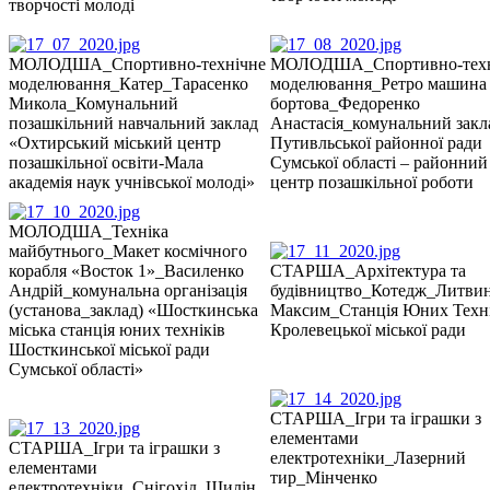
творчості молоді
МОЛОДША_Спортивно-технічне
МОЛОДША_Спортивно-техн
моделювання_Катер_Тарасенко
моделювання_Ретро машина
Микола_Комунальний
бортова_Федоренко
позашкільний навчальний заклад
Анастасія_комунальний закл
«Охтирський міський центр
Путивльської районної ради
позашкільної освіти-Мала
Сумської області – районний
академія наук учнівської молоді»
центр позашкільної роботи
МОЛОДША_Техніка
майбутнього_Макет космічного
корабля «Восток 1»_Василенко
СТАРША_Архітектура та
Андрій_комунальна організація
будівництво_Котедж_Литви
(установа_заклад) «Шосткинська
Максим_Станція Юних Техні
міська станція юних техніків
Кролевецької міської ради
Шосткинської міської ради
Сумської області»
СТАРША_Ігри та іграшки з
елементами
СТАРША_Ігри та іграшки з
електротехніки_Лазерний
елементами
тир_Мінченко
електротехніки_Снігохід_Шилін