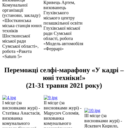
Кривець Артем,
Комунальної
вихованець
організації
Глухівського
(установи, закладу)
міського центру
«Шосткинська
позашкільної освіти
міська станція юних
Глухівської міської
техніків
ради Сумської
Шосткинської
області, робота
міської ради
«Модель автомобіля
Сумської області»,
«Феррарі»
робота «Ракета
«Saturn 5»
Переможці селфі-марафону «У кадрі –
юні техніки!»
(21-31 травня 2021 року)
I місце (за
II місце (за
висновками журі) -
висновками журі) -
Статівка Анастасія,
Марусич Соломія,
III місце (за
вихованка
вихованка
висновками журі) -
комунального
комунального
Яскевич Кирило,