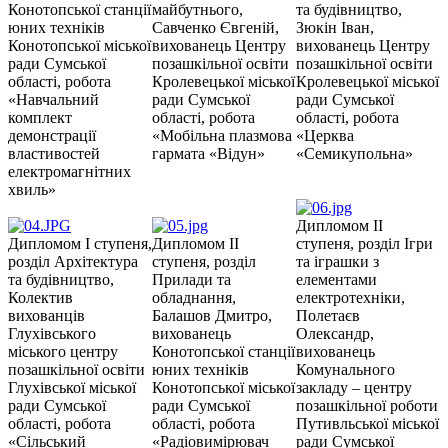
Конотопської станції
майбутнього,
та будівництво,
юних техніків
Савченко Євгеній,
Зюкін Іван,
Конотопської міської
вихованець Центру
вихованець Центру
ради Сумської
позашкільної освіти
позашкільної освіти
області, робота
Кролевецької міської
Кролевецької міської
«Навчальний
ради Сумської
ради Сумської
комплект
області, робота
області, робота
демонстрації
«Мобільна плазмова
«Церква
властивостей
гармата «Відун»
«Семикупольна»
електромагнітних
хвиль»
Дипломом ІІ
Дипломом І ступеня,
Дипломом ІІ
ступеня, розділ Ігри
розділ Архітектура
ступеня, розділ
та іграшки з
та будівництво,
Прилади та
елементами
Колектив
обладнання,
електротехніки,
вихованців
Балашов Дмитро,
Полетаєв
Глухівського
вихованець
Олександр,
міського центру
Конотопської станції
вихованець
позашкільної освіти
юних техніків
Комунального
Глухівської міської
Конотопської міської
закладу – центру
ради Сумської
ради Сумської
позашкільної роботи
області, робота
області, робота
Путивльської міської
«Сільський
«Радіовимірювач
ради Сумської