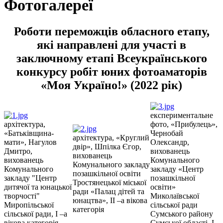
Фотогалереї
Роботи переможців обласного етапу,
які направлені для участі в
заключному етапі Всеукраїнського
конкурсу робіт юних фотоаматорів
«Моя Україно!» (2022 рік)
експериментальне
архітектура,
фото, «Прибулець»,
«Батьківщина-
Чернобай
архітектура, «Круглий
мати», Нагулов
Олександр,
двір», Шпілка Єгор,
Дмитро,
вихованець
вихованець
вихованець
Комунального
Комунального закладу
Комунального
закладу «Центр
позашкільної освіти
закладу "Центр
позашкільної
Тростянецької міської
дитячої та юнацької
освіти»
ради «Палац дітей та
творчості"
Миколаївської
юнацтва», ІІ –а вікова
Миропільської
сільської ради
категорія
сільської ради, І –а
Сумського району
вікова категорія
Сумської області, І