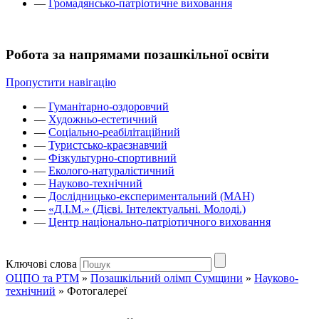
—
Громадянсько-патріотичне виховання
Робота за напрямами позашкільної освіти
Пропустити навігацію
—
Гуманітарно-оздоровчий
—
Художньо-естетичний
—
Соціально-реабілітаційний
—
Туристсько-краєзнавчий
—
Фізкультурно-спортивний
—
Еколого-натуралістичний
—
Науково-технічний
—
Дослідницько-експериментальний (МАН)
—
«Д.І.М.» (Дієві. Інтелектуальні. Молоді.)
—
Центр національно-патріотичного виховання
Ключові слова
ОЦПО та РТМ
»
Позашкільний олімп Сумщини
»
Науково-
технічний
»
Фотогалереї