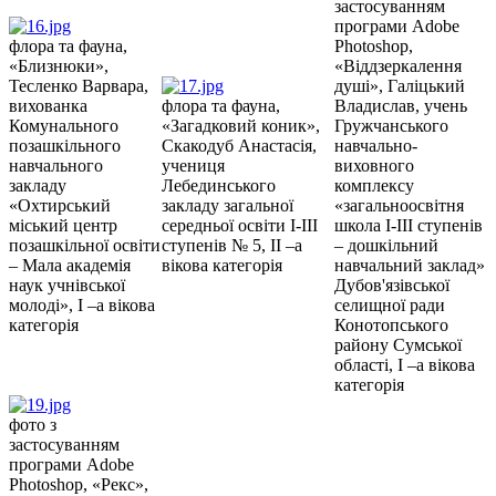
застосуванням
програми Аdobe
флора та фауна,
Photoshop,
«Близнюки»,
«Віддзеркалення
Тесленко Варвара,
душі», Галіцький
вихованка
флора та фауна,
Владислав, учень
Комунального
«Загадковий коник»,
Гружчанського
позашкільного
Скакодуб Анастасія,
навчально-
навчального
учениця
виховного
закладу
Лебединського
комплексу
«Охтирський
закладу загальної
«загальноосвітня
міський центр
середньої освіти І-ІІІ
школа І-ІІІ ступенів
позашкільної освіти
ступенів № 5, ІІ –а
– дошкільний
– Мала академія
вікова категорія
навчальний заклад»
наук учнівської
Дубов'язівської
молоді», І –а вікова
селищної ради
категорія
Конотопського
району Сумської
області, І –а вікова
категорія
фото з
застосуванням
програми Аdobe
Photoshop, «Рекс»,