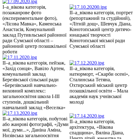
І–а_вікова категорія,
позажанрове фото
ІІ–а_вікова категорія, портрет
(експериментальне фото),
(репортажний та студійний),
«Лісова Мавка», Каменська
«Літній дощ», Шевчук Діана,
Анастасія, Комунальний
Конотопський центр дитячо-
заклад Путивльської районної
юнацької творчості
ради Сумської області –
Конотопської міської ради
районний центр позашкільної
Сумської області
роботи
ІІ–а_вікова категорія, пейзаж,
«Захід сонця», Вавіло Артем,
ІІ–а_вікова категорія,
комунальний заклад
натюрморт, «Скарби осені»,
Березівської сільської ради
Сталинська Тетяна,
«Березівський навчально-
Охтирський міський центр
виховний комплекс:
позашкільної освіти – Мала
загальноосвітня школа І-ІІІ
академія наук учнівської
ступенів, дошкільний
молоді
навчальний заклад «Веселка»
ІІ–а_вікова категорія, побутові
ІІ–а_вікова категорія,
або жанрові фотографії, «Думи
архітектура, «Вікова
мої, думи...», Даніна Аміна,
спадщина», Вяліна Діана,
Низівська загальноосвітня
Центр дітей, юнацтва та