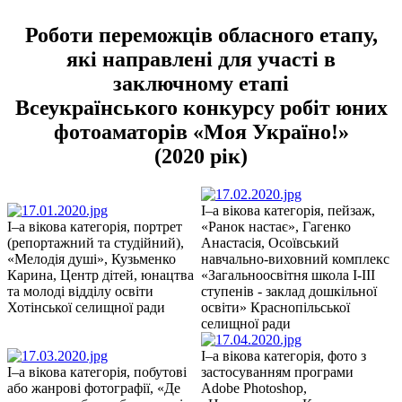
Роботи переможців обласного етапу,
які направлені для участі в
заключному етапі
Всеукраїнського конкурсу робіт юних
фотоаматорів «Моя Україно!»
(2020 рік)
І–а вікова категорія, пейзаж,
І–а вікова категорія, портрет
«Ранок настає», Гагенко
(репортажний та студійний),
Анастасія, Осоївський
«Мелодія душі», Кузьменко
навчально-виховний комплекс
Карина, Центр дітей, юнацтва
«Загальноосвітня школа І-ІІІ
та молоді відділу освіти
ступенів - заклад дошкільної
Хотінської селищної ради
освіти» Краснопільської
селищної ради
І–а вікова категорія, фото з
І–а вікова категорія, побутові
застосуванням програми
або жанрові фотографії, «Де
Аdobe Photoshop,