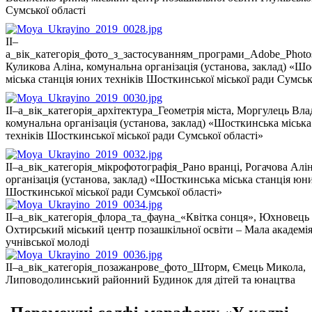
Сумської області
ІІ–
а_вік_категорія_фото_з_застосуванням_програми_Аdobe_Photo
Куликова Аліна, комунальна організація (установа, заклад) «Ш
міська станція юних техніків Шосткинської міської ради Сумськ
ІІ–а_вік_категорія_архітектура_Геометрія міста, Моргулець Вла
комунальна організація (установа, заклад) «Шосткинська міськ
техніків Шосткинської міської ради Сумської області»
ІІ–а_вік_категорія_мікрофотографія_Рано вранці, Рогачова Алі
організація (установа, заклад) «Шосткинська міська станція юни
Шосткинської міської ради Сумської області»
ІІ–а_вік_категорія_флора_та_фауна_«Квітка сонця», Юхновець 
Охтирський міський центр позашкільної освіти – Мала академія
учнівської молоді
ІІ–а_вік_категорія_позажанрове_фото_Шторм, Ємець Микола,
Липоводолинський районний Будинок для дітей та юнацтва