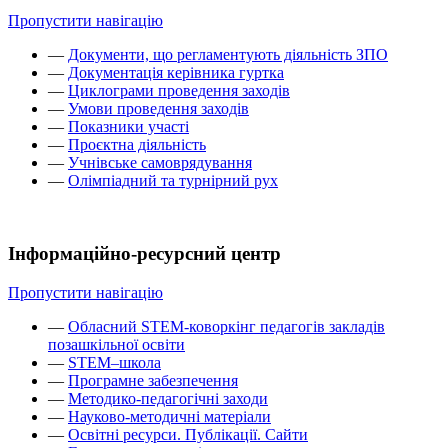
Пропустити навігацію
—
Документи, що регламентують діяльність ЗПО
—
Документація керівника гуртка
—
Циклограми проведення заходів
—
Умови проведення заходів
—
Показники участі
—
Проєктна діяльність
—
Учнівське самоврядування
—
Олімпіадний та турнірний рух
Інформаційно-ресурсний центр
Пропустити навігацію
—
Обласний STEM-коворкінг педагогів закладів
позашкільної освіти
—
STEM–школа
—
Програмне забезпечення
—
Методико-педагогічні заходи
—
Науково-методичні матеріали
—
Освітні ресурси. Публікації. Сайти