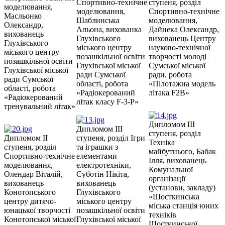
Спортивно-технічне
ступеня, розділ
моделювання,
моделювання,
Спортивно-технічне
Масльонко
Шаблинська
моделювання,
Олександр,
Альона, вихованка
Дайнека Олександр,
вихованець
Глухівського
вихованець Центру
Глухівського
міського центру
науково-технічної
міського центру
позашкільної освіти
творчості молоді
позашкільної освіти
Глухівської міської
Сумської міської
Глухівської міської
ради Сумської
ради, робота
ради Сумської
області, робота
«Пілотажна модель
області, робота
«Радіокерований
літака F2B»
«Радіокерований
літак класу F-3-P»
тренувальний літак»
Дипломом ІІІ
Дипломом ІІІ
ступеня, розділ
Дипломом ІІ
ступеня, розділ Ігри
Техніка
ступеня, розділ
та іграшки з
майбутнього, Бабак
Спортивно-технічне
елементами
Ілля, вихованець
моделювання,
електротехніки,
Комунальної
Олендар Віталій,
Суботін Нікіта,
організації
вихованець
вихованець
(установи, закладу)
Конотопського
Глухівського
«Шосткинська
центру дитячо-
міського центру
міська станція юних
юнацької творчості
позашкільної освіти
техніків
Конотопської міської
Глухівської міської
Шосткинської