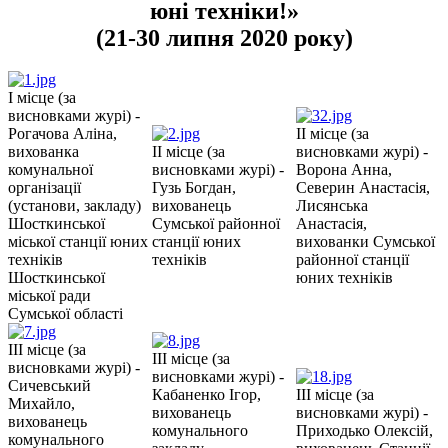
юні техніки!»
(21-30 липня 2020 року)
I місце (за
висновками журі) -
Рогачова Аліна,
II місце (за
вихованка
II місце (за
висновками журі) -
комунальної
висновками журі) -
Ворона Анна,
організації
Гузь Богдан,
Северин Анастасія,
(установи, закладу)
вихованець
Лисянська
Шосткинської
Сумської районної
Анастасія,
міської станції юних
станції юних
вихованки Сумської
техніків
техніків
районної станції
Шосткинської
юних техніків
міської ради
Сумської області
III місце (за
III місце (за
висновками журі) -
висновками журі) -
Сичевський
Кабаненко Ігор,
III місце (за
Михайло,
вихованець
висновками журі) -
вихованець
комунального
Приходько Олексій,
комунального