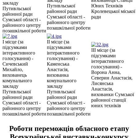
закладу
вихованець Станції
закладу
Путивльської
Юних Техніків
Путивльської
районної ради
Кролевецької міської
районної ради
Сумської області -
ради
Сумської області -
районного центру
районного центру
позашкільної роботи
позашкільної роботи
I місце (за
II місце (за
підсумками
підсумками
III місце (за
інтерактивного
інтерактивного
підсумками
голосування) -
голосування) -
інтерактивного
Сичевський
Каменська
голосування) -
Михайло,
Анастасія,
Ворона Анна,
вихованець
вихованка
Северин Анастасія,
комунального
комунального
Лисянська
закладу
закладу
Анастасія,
Путивльської
Путивльської
вихованки Сумської
районної ради
районної ради
районної станції
Сумської області -
Сумської області -
юних техніків
районного центру
районного центру
позашкільної роботи
позашкільної роботи
Роботи переможців обласного етапу
Всеукраїнської виставки-конкурсу