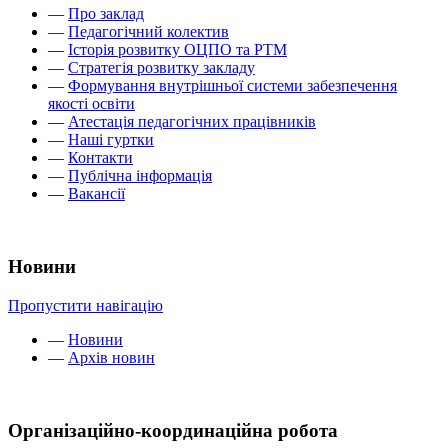
—
Про заклад
—
Педагогічний колектив
—
Історія розвитку ОЦПО та РТМ
—
Стратегія розвитку закладу
—
Формування внутрішньої системи забезпечення
якості освіти
—
Атестація педагогічних працівників
—
Наші гуртки
—
Контакти
—
Публічна інформація
—
Вакансії
Новини
Пропустити навігацію
—
Новини
—
Архів новин
Організаційно-координаційна робота