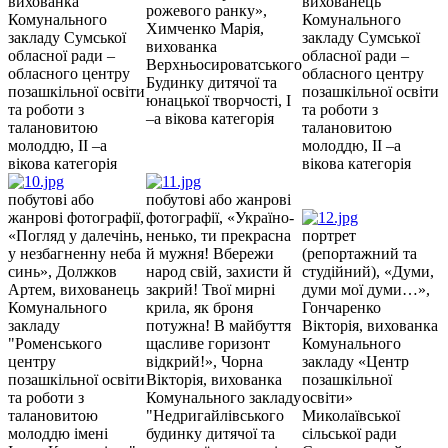
вихованка
вихованець
рожевого ранку»,
Комунального
Комунального
Химченко Марія,
закладу Сумської
закладу Сумської
вихованка
обласної ради –
обласної ради –
Верхньосироватського
обласного центру
обласного центру
Будинку дитячої та
позашкільної освіти
позашкільної освіти
юнацької творчості, І
та роботи з
та роботи з
–а вікова категорія
талановитою
талановитою
молоддю, ІІ –а
молоддю, ІІ –а
вікова категорія
вікова категорія
побутові або
побутові або жанрові
жанрові фотографії,
фотографії, «Україно-
«Погляд у далечінь,
ненько, ти прекрасна
портрет
у незбагненну неба
й мужня! Вбережи
(репортажний та
синь», Должков
народ свій, захисти й
студійний), «Думи,
Артем, вихованець
закрий! Твої мирні
думи мої думи…»,
Комунального
крила, як броня
Гончаренко
закладу
потужна! В майбуття
Вікторія, вихованка
"Роменського
щасливе горизонт
Комунального
центру
відкрий!», Чорна
закладу «Центр
позашкільної освіти
Вікторія, вихованка
позашкільної
та роботи з
Комунального закладу
освіти»
талановитою
"Недригайлівського
Миколаївської
молоддю імені
будинку дитячої та
сільської ради