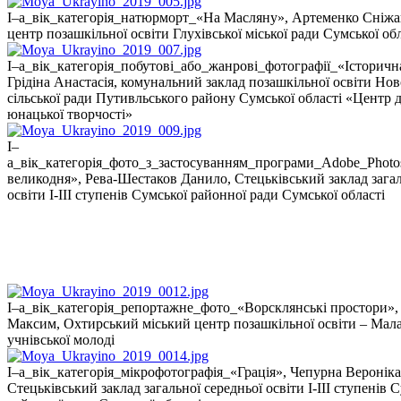
І–а_вік_категорія_натюрморт_«На Масляну», Артеменко Сніжа
центр позашкільної освіти Глухівської міської ради Сумської об
І–а_вік_категорія_побутові_або_жанрові_фотографії_«Історичн
Грідіна Анастасія, комунальний заклад позашкільної освіти Нов
сільської ради Путивльського району Сумської області «Центр д
юнацької творчості»
І–
а_вік_категорія_фото_з_застосуванням_програми_Аdobe_Photo
великодня», Рева-Шестаков Данило, Стецьківський заклад загал
освіти І-ІІІ ступенів Сумської районної ради Сумської області
І–а_вік_категорія_репортажне_фото_«Ворсклянські простори»
Максим, Охтирський міський центр позашкільної освіти – Мала
учнівської молоді
І–а_вік_категорія_мікрофотографія_«Грація», Чепурна Вероніка
Стецьківський заклад загальної середньої освіти І-ІІІ ступенів 