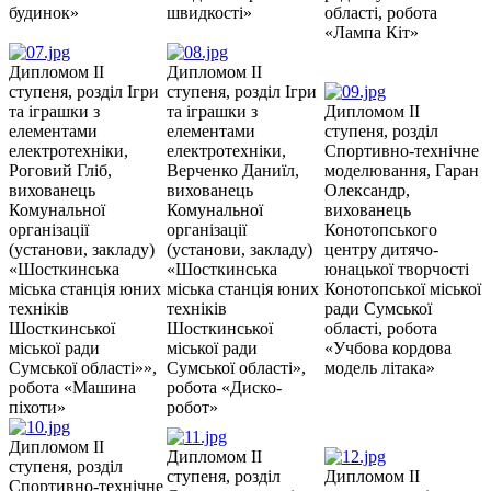
будинок»
швидкості»
області, робота
«Лампа Кіт»
Дипломом ІІ
Дипломом ІІ
ступеня, розділ Ігри
ступеня, розділ Ігри
та іграшки з
та іграшки з
Дипломом ІІ
елементами
елементами
ступеня, розділ
електротехніки,
електротехніки,
Спортивно-технічне
Роговий Гліб,
Верченко Даниїл,
моделювання, Гаран
вихованець
вихованець
Олександр,
Комунальної
Комунальної
вихованець
організації
організації
Конотопського
(установи, закладу)
(установи, закладу)
центру дитячо-
«Шосткинська
«Шосткинська
юнацької творчості
міська станція юних
міська станція юних
Конотопської міської
техніків
техніків
ради Сумської
Шосткинської
Шосткинської
області, робота
міської ради
міської ради
«Учбова кордова
Сумської області»»,
Сумської області»,
модель літака»
робота «Машина
робота «Диско-
піхоти»
робот»
Дипломом ІІ
Дипломом ІІ
ступеня, розділ
ступеня, розділ
Дипломом ІІ
Спортивно-технічне