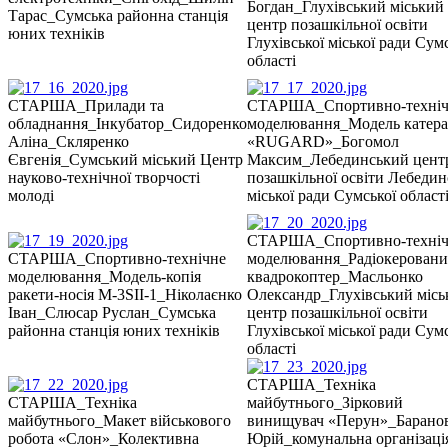
Богдан_Глухівський міський
Тарас_Сумська районна станція
центр позашкільної освіти
юних техніків
Глухівської міської ради Сум
області
СТАРША_Прилади та
СТАРША_Спортивно-техніч
обладнання_Інкубатор_Сидоренко
моделювання_Модель катера
Аліна_Скляренко
«RUGARD»_Богомол
Євгенія_Сумський міський Центр
Максим_Лебединський цент
науково-технічної творчості
позашкільної освіти Лебедин
молоді
міської ради Сумської област
СТАРША_Спортивно-техніч
СТАРША_Спортивно-технічне
моделювання_Радіокерован
моделювання_Модель-копія
квадрокоптер_Масльонко
ракети-носія M-3SII-1_Ніколаєнко
Олександр_Глухівський місь
Іван_Слюсар Руслан_Сумська
центр позашкільної освіти
районна станція юних техніків
Глухівської міської ради Сум
області
СТАРША_Техніка
СТАРША_Техніка
майбутнього_Зірковий
майбутнього_Макет військового
винищувач «Перун»_Барано
робота «Слон»_Колективна
Юрій_комунальна організаці