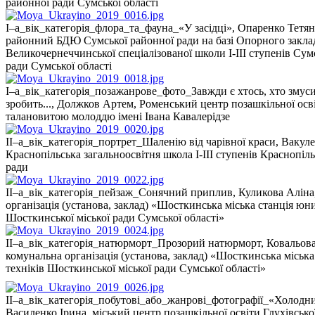
районної ради Сумської області
І–а_вік_категорія_флора_та_фауна_«У засідці», Опаренко Тетя
районний БДЮ Сумської районної ради на базі Опорного закла
Великочернеччинської спеціалізованої школи І-ІІІ ступенів Сум
ради Сумської області
І–а_вік_категорія_позажанрове_фото_Завжди є хтось, хто змус
зробить..., Должков Артем, Роменський центр позашкільної осві
талановитою молоддю імені Івана Кавалерідзе
ІІ–а_вік_категорія_портрет_Шаленію від чарівної краси, Вакул
Краснопільська загальноосвітня школа І-ІІІ ступенів Краснопіл
ради
ІІ–а_вік_категорія_пейзаж_Сонячний приплив, Куликова Аліна
організація (установа, заклад) «Шосткинська міська станція юни
Шосткинської міської ради Сумської області»
ІІ–а_вік_категорія_натюрморт_Прозорий натюрморт, Ковальов
комунальна організація (установа, заклад) «Шосткинська міськ
техніків Шосткинської міської ради Сумської області»
ІІ–а_вік_категорія_побутові_або_жанрові_фотографії_«Холодни
Василенко Ірина, міський центр позашкільної освіти Глухівської