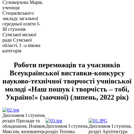
Суховерхова Марія,
учениця
Стецьківського
закладу загальної
середньої освіти І-
ІІІ ступенів
Сумської міської
ради Сумської
області, І –а вікова
категорія
Роботи переможців та учасників
Всеукраїнської виставки-конкурсу
науково-технічної творчості учнівської
молоді «Наш пошук і творчість – тобі,
Україно!» (заочної) (липень, 2022 рік)
Дипломом І ступеня,
розділ Прилади та
обладнання, Новіков
Дипломом І ступеня,
Дипломом І ступеня,
Максим, вихованець
розділ Техніка
розділ Архітектура