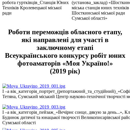
робота гуртківців_Станція Юних
(установа_заклад) «Шосткин
Техніків Кролевецької міської
міська станція юних техніків
ради
Шосткинської міської ради
Сумської області»
Роботи переможців обласного етапу,
які направлені для участі в
заключному етапі
Всеукраїнського конкурсу робіт юних
фотоаматорів «Моя Україно!»
(2019 рік)
І –а вік_категорія_портрет_(репортажний_та_студійний)_«Софі
Тетяна, Сумський міський Центр науково-технічної творчості м
І –а вік_категорія_пейзаж_«Вечірнє сонце, дякую за день...», 
Будинок дитячої та юнацької творчості Великописарівської рай
Сумської області