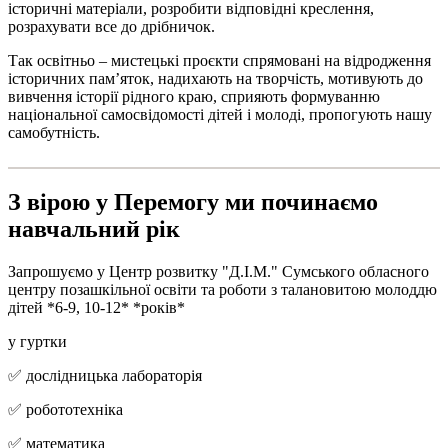
історичні матеріали, розробити відповідні креслення,
розрахувати все до дрібничок.
Так освітньо – мистецькі проєкти спрямовані на відродження
історичних пам’яток, надихають на творчість, мотивують до
вивчення історії рідного краю, сприяють формуванню
національної самосвідомості дітей і молоді, пропогують нашу
самобутність.
З вірою у Перемогу ми починаємо
навчальний рік
Запрошуємо у Центр розвитку "Д.І.М." Сумського обласного
центру позашкільної освіти та роботи з талановитою молоддю
дітей *6-9, 10-12* *років*
у гуртки
✅ дослідницька лабораторія
✅ робототехніка
✅ математика