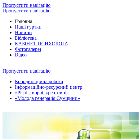
Пропустити навігацію
Пропустити навігацію
Головна
Наші гуртки
Новини
Бібліотека
КАБІНЕТ ПСИХОЛОГА
Фотогалереї
Відео
Пропустити навігацію
Координаційна робота
Інформаційно-ресурсний центр
«Різні, творчі, креативні»
«Молода генерація Сумщини»