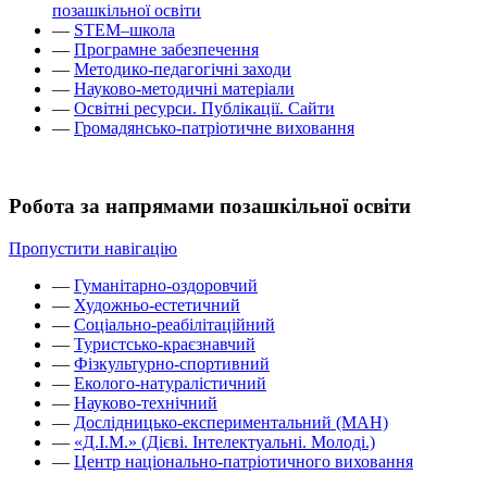
позашкільної освіти
—
STEM–школа
—
Програмне забезпечення
—
Методико-педагогічні заходи
—
Науково-методичні матеріали
—
Освітні ресурси. Публікації. Сайти
—
Громадянсько-патріотичне виховання
Робота за напрямами позашкільної освіти
Пропустити навігацію
—
Гуманітарно-оздоровчий
—
Художньо-естетичний
—
Соціально-реабілітаційний
—
Туристсько-краєзнавчий
—
Фізкультурно-спортивний
—
Еколого-натуралістичний
—
Науково-технічний
—
Дослідницько-експериментальний (МАН)
—
«Д.І.М.» (Дієві. Інтелектуальні. Молоді.)
—
Центр національно-патріотичного виховання