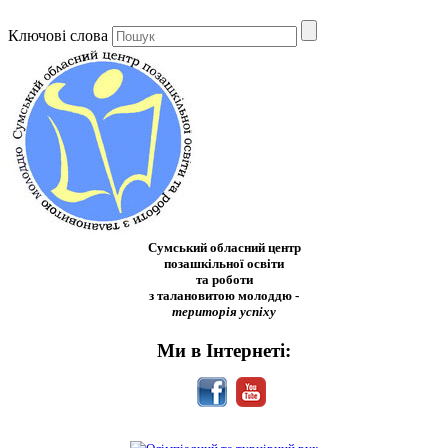
Ключові слова
Сумський обласний центр
позашкільної освіти
та роботи
з талановитою молоддю -
територія успіху
Ми в Інтернеті: