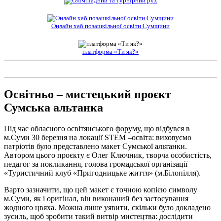
Онлайн хаб позашкільної освіти Сумщини
платформа «Ти як?»
Освітньо – мистецький проєкт
Сумська альтанка
Під час обласного освітянського форуму, що відбувся в
м.Суми 30 березня на локації STEM –освіта: виховуємо
патріотів було представлено макет Сумської альтанки.
Автором цього проєкту є Олег Ключник, творча особистість,
педагог за покликання, голова громадської організації
«Туристичний клуб «Пригодницьке життя» (м.Білопілля).
Варто зазначити, що цей макет є точною копією символу
м.Суми, як і оригінал, він виконаний без застосування
жодного цвяха. Можна лише уявити, скільки було докладено
зусиль, щоб зробити такий витвір мистецтва: дослідити