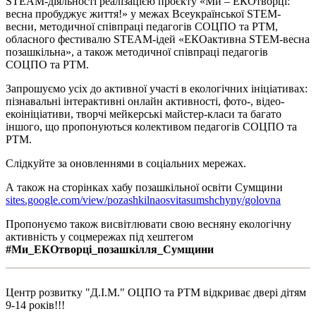
STEAM-діяльності реалізацією проєкту «Ми – ЕКОтворці:
весна пробуджує життя!» у межах Всеукраїнської STEM-
весни, методичної співпраці педагогів СОЦПО та РТМ,
обласного фестивалю STEАM-ідей «ЕКОактивна STEM-весна
позашкільна», а також методичної співпраці педагогів
СОЦПО та РТМ.
Запрошуємо усіх до активної участі в екологічних ініціативах:
пізнавальні інтерактивні онлайн активності, фото-, відео-
екоініціативи, творчі мейкерські майстер-класи та багато
іншого, що пропонуються колективом педагогів СОЦПО та
РТМ.
Слідкуйте за оновленнями в соціальних мережах.
А також на сторінках хабу позашкільної освіти Сумщини
sites.google.com/view/pozashkilnaosvitasumshchyny/golovna
Пропонуємо також висвітлювати свою весняну екологічну
активність у соцмережах під хештегом
#Ми_ЕКОтворці_позашкілля_Сумщини
Центр розвитку "Д.І.М." ОЦПО та РТМ відкриває двері дітям
9-14 років!!!