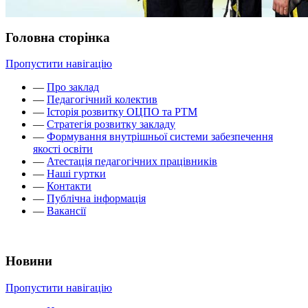
Головна сторінка
Пропустити навігацію
—
Про заклад
—
Педагогічний колектив
—
Історія розвитку ОЦПО та РТМ
—
Стратегія розвитку закладу
—
Формування внутрішньої системи забезпечення
якості освіти
—
Атестація педагогічних працівників
—
Наші гуртки
—
Контакти
—
Публічна інформація
—
Вакансії
Новини
Пропустити навігацію