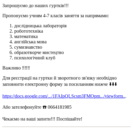
Запрошуємо до наших гуртків!!!
Пропонуємо учням 4-7 класів заняття за напрямами:
дослідницька лабораторія
робототехніка
математика
англійська мова
сумизнавство
образотворче мистецтво
психологічний клуб
Важливо ‼️‼️‼️
Для реєстрації на гуртки й зворотного зв'язку необхідно
заповнити електронну форму за посиланням нижче ⬇️⬇️⬇️
https://docs.google.com/.../1FAIpQLScsm3FMOpm.../viewform..
.
Або зателефонуйте ☎️ 0664181985
Чекаємо на ваші запити!!! Поспішайте!