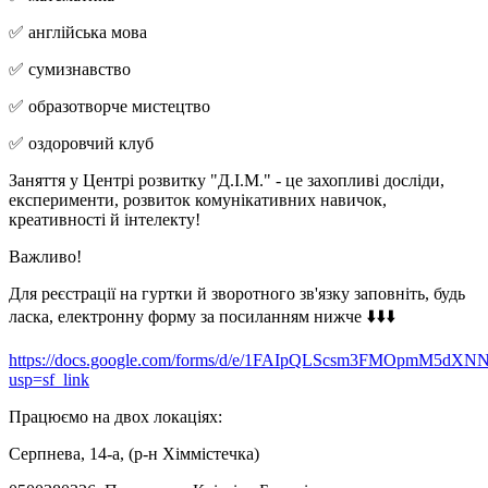
✅ англійська мова
✅ сумизнавство
✅ образотворче мистецтво
✅ оздоровчий клуб
Заняття у Центрі розвитку "Д.І.М." - це захопливі досліди,
експерименти, розвиток комунікативних навичок,
креативності й інтелекту!
Важливо!
Для реєстрації на гуртки й зворотного зв'язку заповніть, будь
ласка, електронну форму за посиланням нижче ⬇️⬇️⬇️
https://docs.google.com/forms/d/e/1FAIpQLScsm3FMOpmM5dXN
usp=sf_link
Працюємо на двох локаціях:
Серпнева, 14-а, (р-н Хіммістечка)