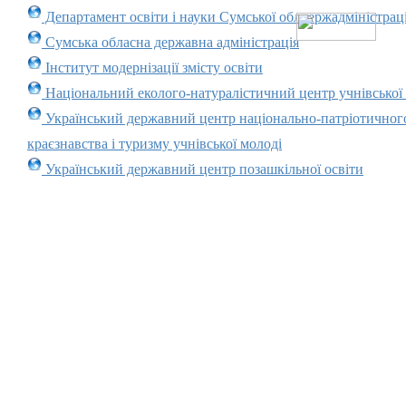
Департамент освіти і науки Сумської облдержадміністраці
Сумська обласна державна адміністрація
Інститут модернізації змісту освіти
Національний еколого-натуралістичний центр учнівської
Український державний центр національно-патріотичног
краєзнавства і туризму учнівської молоді
Український державний центр позашкільної освіти