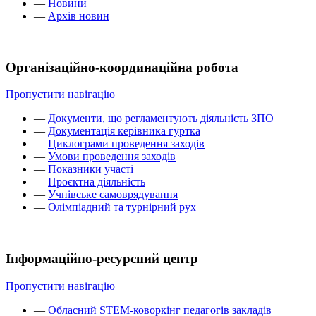
—
Новини
—
Архів новин
Організаційно-координаційна робота
Пропустити навігацію
—
Документи, що регламентують діяльність ЗПО
—
Документація керівника гуртка
—
Циклограми проведення заходів
—
Умови проведення заходів
—
Показники участі
—
Проєктна діяльність
—
Учнівське самоврядування
—
Олімпіадний та турнірний рух
Інформаційно-ресурсний центр
Пропустити навігацію
—
Обласний STEM-коворкінг педагогів закладів